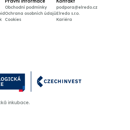
Právní informace
Kontakt
Obchodní podmínky
podpora@elredo.cz
oid
Ochrana osobních údajů
Elredo s.r.o.
k
Cookies
Kariéra
cká inkubace.