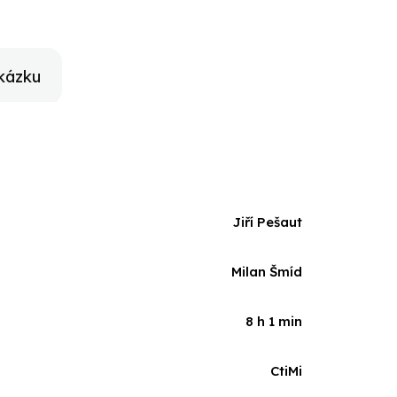
kázku
Jiří Pešaut
Milan Šmíd
8 h 1 min
CtiMi