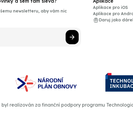
novinky a sem tam sleva?
Aplikace
Aplikace pro iOS
našemu newsletteru, aby vám nic
Aplikace pro Andr
Daruj jako dáre
t byl realizován za finanční podpory programu Technologi