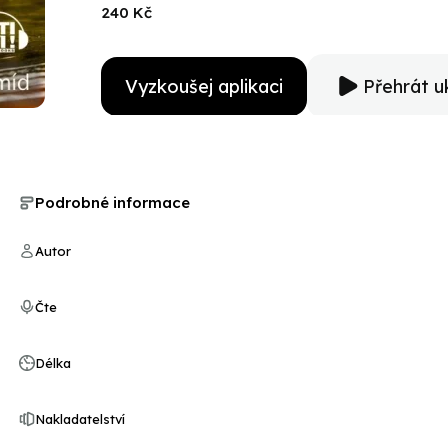
240 Kč
Vyzkoušej aplikaci
Přehrát u
Podrobné informace
Autor
Čte
Délka
Nakladatelství