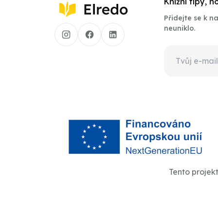
Knižní tipy, 
Přidejte se k 
neuniklo.
Tento projek