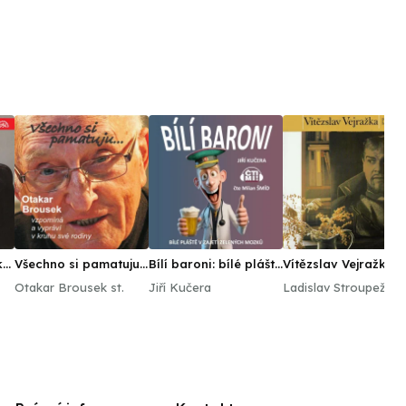
ka
Všechno si pamatuju...
Bílí baroni: bílé pláště
Vítězslav Vejražka -
v zajetí zelených
Potrét herce
Otakar Brousek st.
Jiří Kučera
Ladislav Stroupežnic
mozků