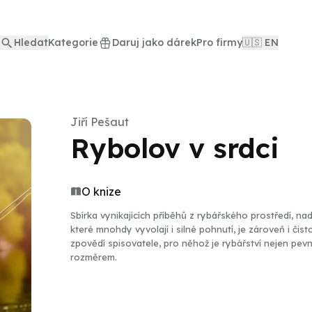
Hledat
Kategorie
Daruj jako dárek
Pro firmy
🇺🇸 EN
Jiří Pešaut
Rybolov v srdci
O knize
Sbírka vynikajících příběhů z rybářského prostředí, nad
které mnohdy vyvolají i silné pohnutí, je zároveň i či
zpovědí spisovatele, pro něhož je rybářství nejen pevn
rozměrem.