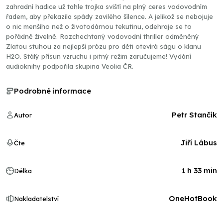
zahradní hadice už tahle trojka sviští na plný ceres vodovodním
řadem, aby překazila spády zavilého šílence. A jelikož se nebojuje
o nic menšího než o životodárnou tekutinu, odehraje se to
pořádně živelně. Rozchechtaný vodovodní thriller odměněný
Zlatou stuhou za nejlepší prózu pro děti otevírá ságu o klanu
H2O. Stálý přísun vzruchu i pitný režim zaručujeme! Vydání
audioknihy podpořila skupina Veolia ČR.
Podrobné informace
Petr Stančík
Autor
Jiří Lábus
Čte
1 h 33 min
Délka
OneHotBook
Nakladatelství