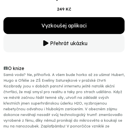
249 Kč
Vyzkoušej aplikaci
Přehrát ukázku
O knize
Samá voda? Ne, přihořívá. A všem bude horko až za ušima! Hubert,
Hugo a Ofélie ze ZŠ Evelíny Saturejkové v pražské čtvrti
Kozibrady jsou v dobách panství internetu ještě natolik akční
čtvrťáci, že mají smysl pro realitu a taky pro strach uděláno. Když
ve městě začnou řádit temné síly, utvoří na základě svých
křestních jmen superhrdinskou úderku H2O, vyzbrojenou
nebetyčnou odvahou i hlubokým zanícením. V obecném zájmu
dokonce neváhají nasadit svůj technologický trumf: zmenšovadlo
vyrobené z fénu, díky němuž pronikají do mikrosvěta a koukají se
mu na nanozoubek. Zaplaťpámbu! V ponorčičce vzniklé ze