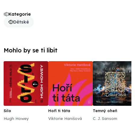
Kategorie
Dětské
Mohlo by se ti líbit
Silo
Hoří ti táta
Temný oheň
Hugh Howey
Viktorie Hanišová
C. J. Sansom