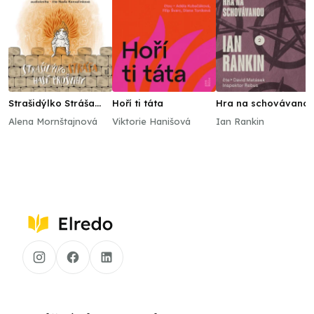
Strašidýlko Stráša
Hoří ti táta
Hra na schovávano
hasí průšvihy
Alena Mornštajnová
Viktorie Hanišová
Ian Rankin