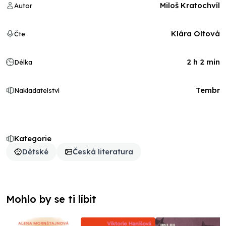
Miloš Kratochvíl
Autor
Klára Oltová
Čte
2 h 2 min
Délka
Tembr
Nakladatelství
Kategorie
Dětské
Česká literatura
Mohlo by se ti líbit