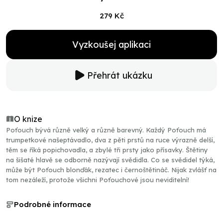
279 Kč
Vyzkoušej aplikaci
Přehrát ukázku
O knize
Poťouch bývá různě velký a různě barevný. Každý Poťouch má
trumpetkové našeptávadlo, dva z pěti prstů na ruce výrazně delší,
těm se říká popichovadla, a zbylé tři prsty jako přísavky. Štětiny
na šišaté hlavě se odborně nazývají svědidla. Co se svědidel týká,
může být Poťouch blonďák, rezatec i černoštětináč. Nijak zvlášť na
tom nezáleží, protože všichni Poťouchové jsou neviditelní!
Podrobné informace