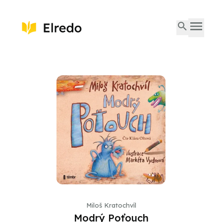
Miloš Kratochvíl
Modrý Poťouch