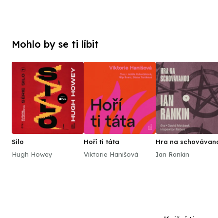
Mohlo by se ti líbit
Silo
Hoří ti táta
Hra na schovávan
Hugh Howey
Viktorie Hanišová
Ian Rankin