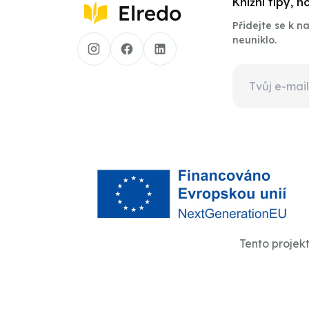
Knižní tipy, 
Přidejte se k 
neuniklo.
Tento projek