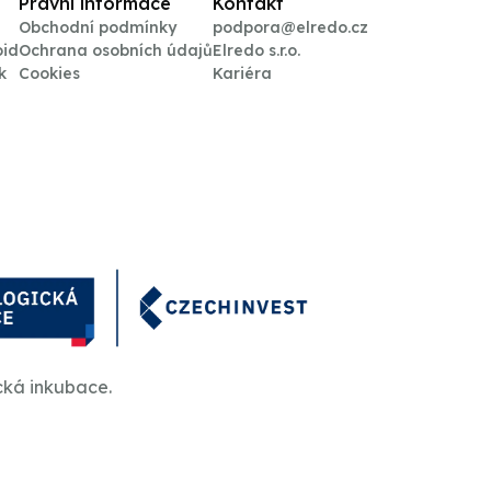
Právní informace
Kontakt
Obchodní podmínky
podpora@elredo.cz
oid
Ochrana osobních údajů
Elredo s.r.o.
k
Cookies
Kariéra
cká inkubace.