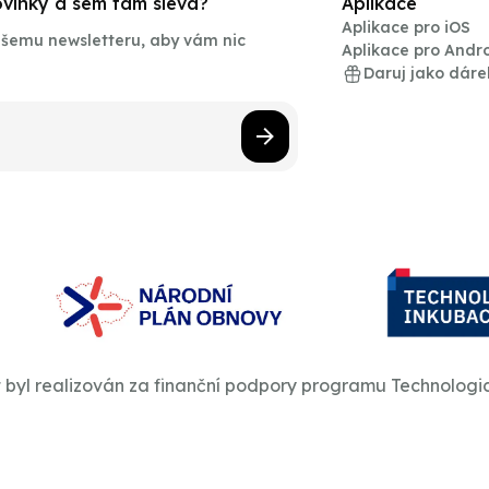
novinky a sem tam sleva?
Aplikace
Aplikace pro iOS
našemu newsletteru, aby vám nic
Aplikace pro Andr
Daruj jako dáre
t byl realizován za finanční podpory programu Technologi