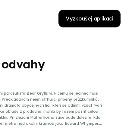
Vyzkoušej aplikaci
 odvahy
í parašutista Bear Grylls ví, k čemu se jedinec musí
í.Předkládánám nejen strhující příběhy průzkumníků,
í dramata obyčejných lidí, kteří se odmítli vzdát tváří
cké obludy z pradávna, mohla by rázem pozřít celou
klin. Při zlézání Matterhornu zase bude důležité, kdo
 set metrů nad okolní krajinou jako Edward Whymper.
estliže se bez cizí pomoci rozhodl obeplout svět na