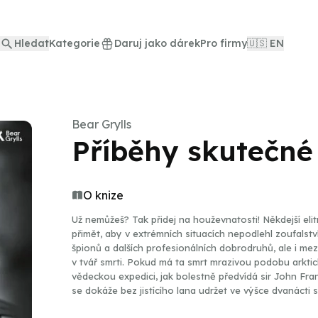
Hledat
Kategorie
Daruj jako dárek
Pro firmy
🇺🇸 EN
Bear Grylls
Příběhy skutečné
O knize
Už nemůžeš? Tak přidej na houževnatosti! Někdejší elitn
přimět, aby v extrémních situacích nepodlehl zoufalstv
špionů a dalších profesionálních dobrodruhů, ale i mezn
v tvář smrti. Pokud má ta smrt mrazivou podobu arkti
vědeckou expedici, jak bolestně předvídá sir John Fran
se dokáže bez jistícího lana udržet ve výšce dvanácti
A jaké šance měl chrabrý mořeplavec Thor Heyerdahl, j