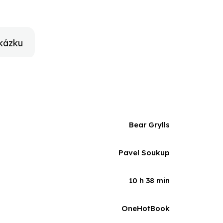
c ještě něcopodniknout, když válečného zajatce mučí
 potřebuje odplížit z afghánského bojiště nebo když
nd jídlo? Zatímco z některých Gryllsových vyprávění
 naskočí husí kůže po celém těle, jelikož boj o holý
kázku
Bear Grylls
Pavel Soukup
10 h 38 min
OneHotBook