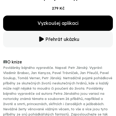
279 Kč
Vyzkoušej aplikaci
Přehrát ukázku
O knize
Povídánky bájného vypravěče. Napsal: Petr Jánský. Vypráví:
Vladimír Brabec, Jan Kanyza, Pavel Trávníček, Jan Přeučil, Pavel
Soukup, Tomáš Verner, Petr Jánský. Netradičně pojaté pohádkové
příběhy ze skutečných životů neskutečných hrdinů, kde si každý
může najít nějaké to moudro či poučení do života. Povídánky
bájného vypravěče od autora Petra Jánského jsou variací na
notoricky známá témata a souborem 26 příběhů, například o
životě a smrti, princeznách, skřítcích i čarodějích a ježibabách.
Nevážné žerty věnované vážným věcem, to vše a více jsou tyto
příběhy ze snů pohádkářských fantastů. Zaposlouchejte se tak