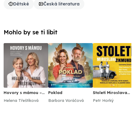
Dětské
Česká literatura
Mohlo by se ti líbit
Hovory s mámou –
Poklad
Století Miroslava
Intimní rozhovor
Zikmunda
Helena Třeštíková
Barbora Voráčová
Petr Horký
dcery s matkou
dokumentaristkou