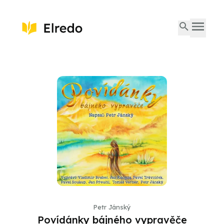
Petr Jánský
Povídánky bájného vypravěče