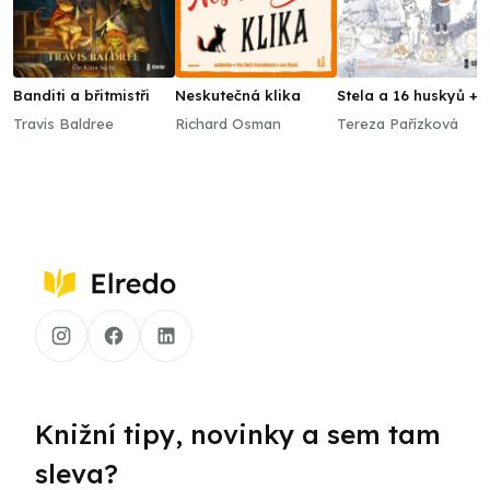
Banditi a břitmistři
Neskutečná klika
Stela a 16 huskyů +
Stela v zemi tučňáků
Travis Baldree
Richard Osman
Tereza Pařízková
Knižní tipy, novinky a sem tam
sleva?