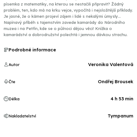
písemka z matematiky, na kterou se nestačili připravit? Žádný
problém, ten, kdo má na krku vejce, vypočítá i nejsložitější příklady.
Je jasné, že o kámen projeví zájem i lidé s nekalými úmysly…
Napínavý příběh s tajemstvím zavede kamarády do Národního
muzea i na Petřín, kde se o půlnoci dějou věci! Knížka o
kamarádství a dobrodružství polechtá i jemnou dávkou strachu.
Podrobné informace
Veronika Valentová
Autor
Ondřej Brousek
Čte
4 h 53 min
Délka
Tympanum
Nakladatelství