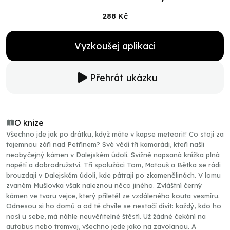
288 Kč
Vyzkoušej aplikaci
Přehrát ukázku
O knize
Všechno jde jak po drátku, když máte v kapse meteorit! Co stojí za
tajemnou září nad Petřínem? Své vědí tři kamarádi, kteří našli
neobyčejný kámen v Dalejském údolí. Svižně napsaná knížka plná
napětí a dobrodružství. Tři spolužáci Tom, Matouš a Bětka se rádi
brouzdají v Dalejském údolí, kde pátrají po zkamenělinách. V lomu
zvaném Mušlovka však naleznou něco jiného. Zvláštní černý
kámen ve tvaru vejce, který přiletěl ze vzdáleného kouta vesmíru.
Odnesou si ho domů a od té chvíle se nestačí divit: každý, kdo ho
nosí u sebe, má náhle neuvěřitelné štěstí. Už žádné čekání na
autobus nebo tramvaj, všechno jede jako na zavolanou. A