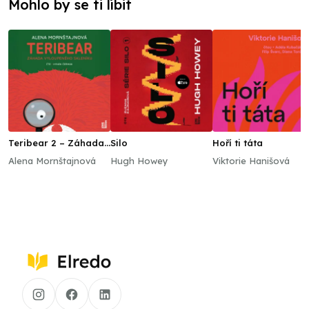
Mohlo by se ti líbit
Teribear 2 – Záhada
Silo
Hoří ti táta
vyloupeného skleníku
Alena Mornštajnová
Hugh Howey
Viktorie Hanišová