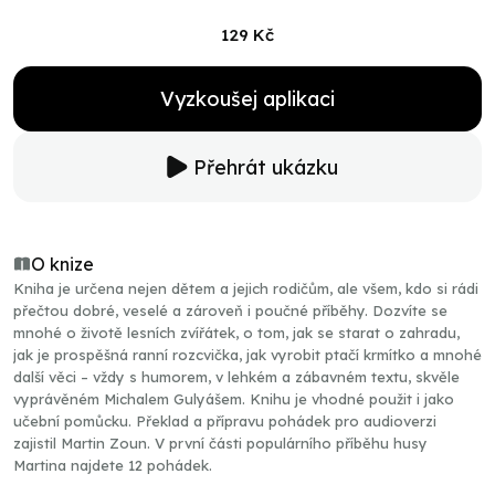
129 Kč
Vyzkoušej aplikaci
Přehrát ukázku
O knize
Kniha je určena nejen dětem a jejich rodičům, ale všem, kdo si rádi
přečtou dobré, veselé a zároveň i poučné příběhy. Dozvíte se
mnohé o životě lesních zvířátek, o tom, jak se starat o zahradu,
jak je prospěšná ranní rozcvička, jak vyrobit ptačí krmítko a mnohé
další věci – vždy s humorem, v lehkém a zábavném textu, skvěle
vyprávěném Michalem Gulyášem. Knihu je vhodné použit i jako
učební pomůcku. Překlad a přípravu pohádek pro audioverzi
zajistil Martin Zoun. V první části populárního příběhu husy
Martina najdete 12 pohádek.