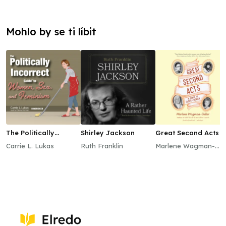
Mohlo by se ti líbit
The Politically
Shirley Jackson
Great Second Acts
Incorrect Guide to
Carrie L. Lukas
Ruth Franklin
Marlene Wagman-
Women, Sex, and
Geller
Feminism