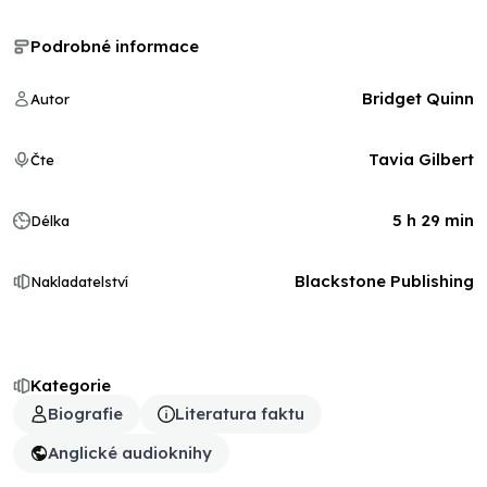
Podrobné informace
Bridget Quinn
Autor
Tavia Gilbert
Čte
5 h 29 min
Délka
Blackstone Publishing
Nakladatelství
Kategorie
Biografie
Literatura faktu
Anglické audioknihy