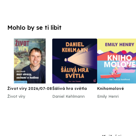
Mohlo by se ti líbit
Život víry 2026/07-08
Šálivá hra světla
Knihomolové
Život víry
Daniel Kehlmann
Emily Henri