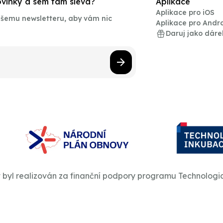
novinky a sem tam sleva?
Aplikace
Aplikace pro iOS
našemu newsletteru, aby vám nic
Aplikace pro Andr
Daruj jako dáre
t byl realizován za finanční podpory programu Technologi