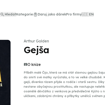
Hledat
Kategorie
Daruj jako dárek
Pro firmy
🇺🇸 EN
Arthur Golden
Gejša
O knize
Příběh malé Čijo, která se má stát slavnou gejšou Saju
do smrti své matky vyrůstala, a to ve velké chudobě. Kd
gejš, dívenka rázem přijde o rodiče i starší sestru.
nestane obyčejnou prostitutkou, ale nastupuje nelehko
osamělé děvčátko z venkova je předválečné Kjóto s n
uličkami, zdobnými chrámy a příbytky umělců světem p
– tanci a zpěvu, nošení kimona, složité úpravě líčení 