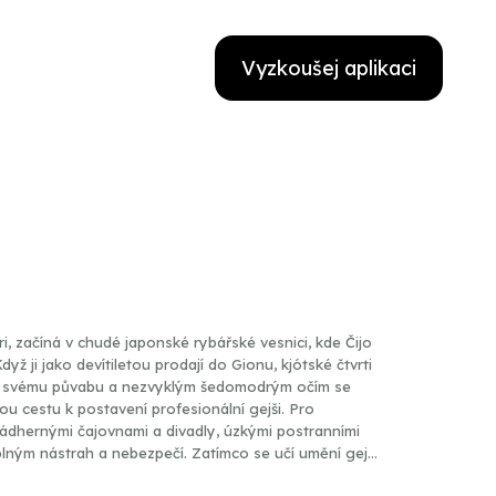
Vyzkoušej aplikaci
ri, začíná v chudé japonské rybářské vesnici, kde Čijo
yž ji jako devítiletou prodají do Gionu, kjótské čtvrti
 Díky svému půvabu a nezvyklým šedomodrým očím se
u cestu k postavení profesionální gejši. Pro
ádhernými čajovnami a divadly, úzkými postranními
lným nástrah a nebezpečí. Zatímco se učí umění gejš
a účesu či svůdnému nalévání saké –, podstupuje