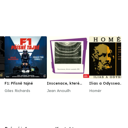
F1: Přísně tajné
Inscenace, které
Ilias a Odyssea.
zaujaly (II)
Výběr zpěvů z
Giles Richards
Jean Anouilh
Homér
básnických eposů
řeckého starověku