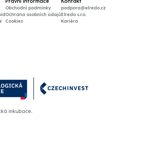
Právní informace
Kontakt
Obchodní podmínky
podpora@elredo.cz
oid
Ochrana osobních údajů
Elredo s.r.o.
k
Cookies
Kariéra
cká inkubace.