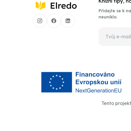
Knižní tipy, 
Přidejte se k 
neuniklo.
Tento projek