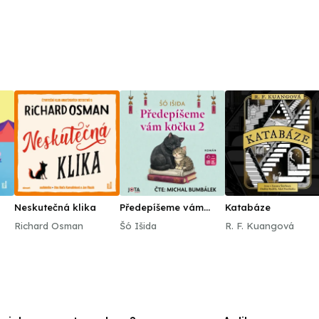
Neskutečná klika
Předepíšeme vám
Katabáze
kočku 2
Richard Osman
Šó Išida
R. F. Kuangová