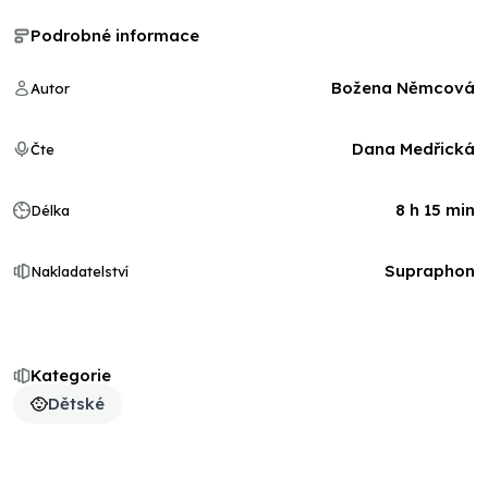
Podrobné informace
Božena Němcová
Autor
Dana Medřická
Čte
8 h 15 min
Délka
Supraphon
Nakladatelství
Kategorie
Dětské