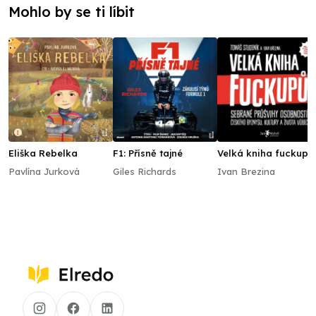
Mohlo by se ti líbit
Eliška Rebelka
F1: Přísně tajné
Velká kniha fuckupů
Pavlína Jurková
Giles Richards
Ivan Brezina