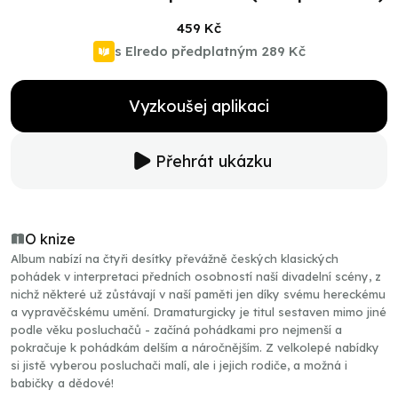
459 Kč
s Elredo předplatným
289 Kč
Vyzkoušej aplikaci
Přehrát ukázku
O knize
Album nabízí na čtyři desítky převážně českých klasických
pohádek v interpretaci předních osobností naší divadelní scény, z
nichž některé už zůstávají v naší paměti jen díky svému hereckému
a vypravěčskému umění. Dramaturgicky je titul sestaven mimo jiné
podle věku posluchačů - začíná pohádkami pro nejmenší a
pokračuje k pohádkám delším a náročnějším. Z velkolepé nabídky
si jistě vyberou posluchači malí, ale i jejich rodiče, a možná i
babičky a dědové!