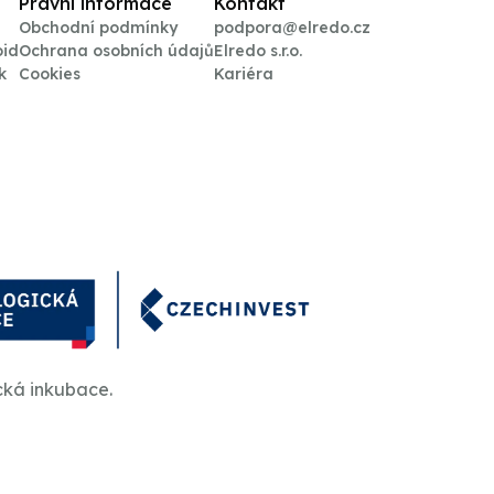
Právní informace
Kontakt
Obchodní podmínky
podpora@elredo.cz
oid
Ochrana osobních údajů
Elredo s.r.o.
k
Cookies
Kariéra
cká inkubace.