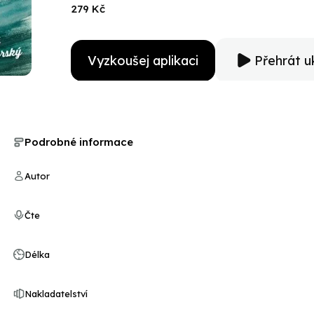
279 Kč
Vyzkoušej aplikaci
Přehrát u
Podrobné informace
Autor
Čte
Délka
Nakladatelství