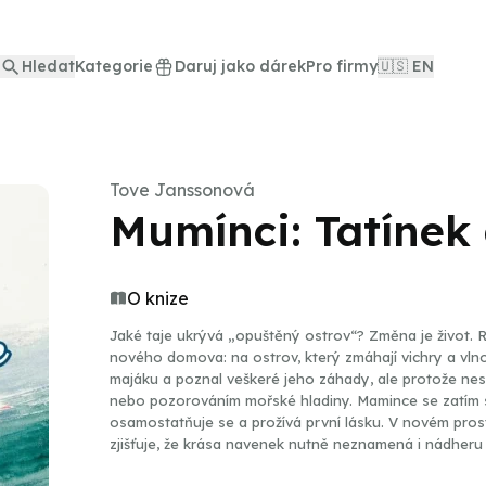
Hledat
Kategorie
Daruj jako dárek
Pro firmy
🇺🇸 EN
Tove Janssonová
Mumínci: Tatínek
O knize
Jaké taje ukrývá „opuštěný ostrov“? Změna je život. 
nového domova: na ostrov, který zmáhají vichry a vlnob
majáku a poznal veškeré jeho záhady, ale protože nesv
nebo pozorováním mořské hladiny. Mamince se zatím 
osamostatňuje se a prožívá první lásku. V novém prost
zjišťuje, že krása navenek nutně neznamená i nádheru uv
dobrodružství zažijí? Kdo byl předchozím správcem ma