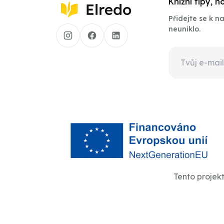
Knižní tipy, 
Přidejte se k 
neuniklo.
Tento projek