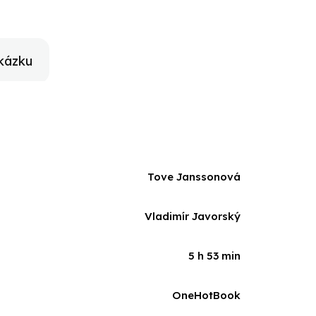
kázku
Tove Janssonová
Vladimír Javorský
5 h 53 min
OneHotBook