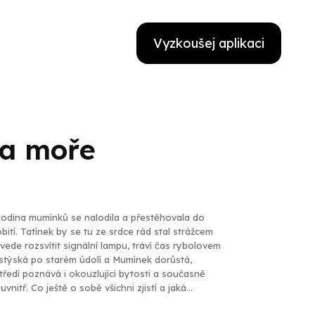
Vyzkoušej aplikaci
 a moře
Rodina mumínků se nalodila a přestěhovala do
ití. Tatínek by se tu ze srdce rád stal strážcem
ede rozsvítit signální lampu, tráví čas rybolovem
stýská po starém údolí a Mumínek dorůstá,
ředí poznává i okouzlující bytosti a současně
nitř. Co ještě o sobě všichni zjistí a jaká
jáku a naplní ta profese tatínkovy sny?