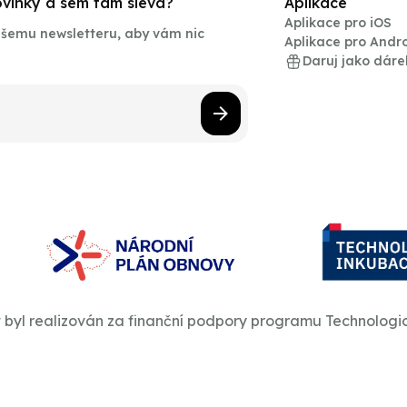
novinky a sem tam sleva?
Aplikace
Aplikace pro iOS
našemu newsletteru, aby vám nic
Aplikace pro Andr
Daruj jako dáre
t byl realizován za finanční podpory programu Technologi