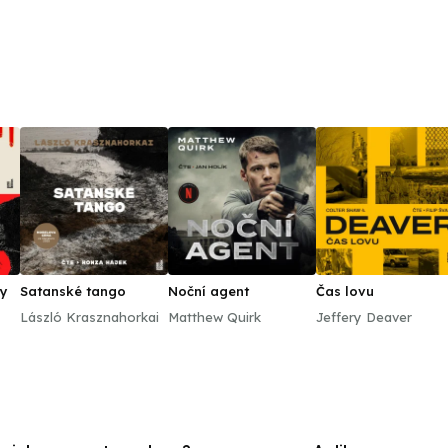
dy
Satanské tango
Noční agent
Čas lovu
László Krasznahorkai
Matthew Quirk
Jeffery Deaver