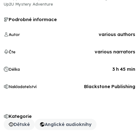
Up2U Mystery Adventure
Podrobné informace
various authors
Autor
various narrators
Čte
3 h 45 min
Délka
Blackstone Publishing
Nakladatelství
Kategorie
Dětské
Anglické audioknihy