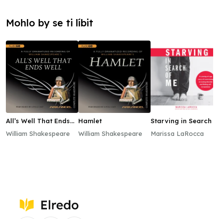
Mohlo by se ti líbit
All’s Well That Ends
Hamlet
Starving in Search o
Well
Me
William Shakespeare
William Shakespeare
Marissa LaRocca