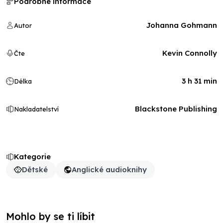
Podrobné informace
Johanna Gohmann
Autor
Kevin Connolly
Čte
3 h 31 min
Délka
Blackstone Publishing
Nakladatelství
Kategorie
Dětské
Anglické audioknihy
Mohlo by se ti líbit