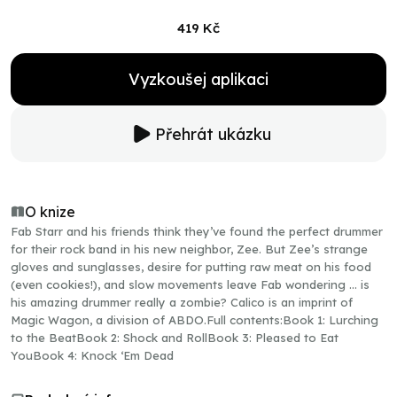
419 Kč
Vyzkoušej aplikaci
Přehrát ukázku
O knize
Fab Starr and his friends think they’ve found the perfect drummer
for their rock band in his new neighbor, Zee. But Zee’s strange
gloves and sunglasses, desire for putting raw meat on his food
(even cookies!), and slow movements leave Fab wondering … is
his amazing drummer really a zombie? Calico is an imprint of
Magic Wagon, a division of ABDO.Full contents:Book 1: Lurching
to the BeatBook 2: Shock and RollBook 3: Pleased to Eat
YouBook 4: Knock ‘Em Dead