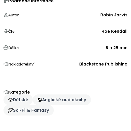
Podrobné informace
Robin Jarvis
Autor
Roe Kendall
Čte
8 h 25 min
Délka
Blackstone Publishing
Nakladatelství
Kategorie
Dětské
Anglické audioknihy
Sci-Fi & Fantasy