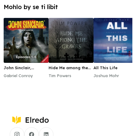
Mohlo by se ti líbit
John Sinclair,
Hide Me among the
All This Life
Episodes 1–6
Graves
Gabriel Conroy
Tim Powers
Joshua Mohr