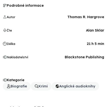
Podrobné informace
Thomas R. Hargrove
Autor
Alan Sklar
Čte
21 h 5 min
Délka
Blackstone Publishing
Nakladatelství
Kategorie
Biografie
Krimi
Anglické audioknihy