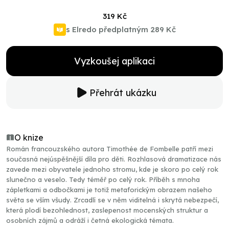
319 Kč
s Elredo předplatným
289 Kč
Vyzkoušej aplikaci
Přehrát ukázku
O knize
Román francouzského autora Timothée de Fombelle patří mezi
současná nejúspěšnější díla pro děti. Rozhlasová dramatizace nás
zavede mezi obyvatele jednoho stromu, kde je skoro po celý rok
slunečno a veselo. Tedy téměř po celý rok. Příběh s mnoha
zápletkami a odbočkami je totiž metaforickým obrazem našeho
světa se vším všudy. Zrcadlí se v něm viditelná i skrytá nebezpečí,
která plodí bezohlednost, zaslepenost mocenských struktur a
osobních zájmů a odráží i četná ekologická témata.