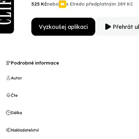
ups and headlines.
525 Kč
nebo
s Elredo předplatným
289 Kč
Vyzkoušej aplikaci
Přehrát u
Podrobné informace
Autor
Čte
Délka
Nakladatelství