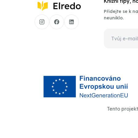
Knižní tipy, 
Přidejte se k 
neuniklo.
Tento projek