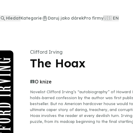
Hledat
Kategorie
Daruj jako dárek
Pro firmy
🇺🇸 EN
Clifford Irving
The Hoax
O knize
Novelist Clifford Irving’s “autobiography” of Howard 
holds-barred confession by the author was first publis
bestseller. But no American hardcover house would touc
ultimate caper story of daring, treachery, and corrup
Hoax involves the reader at every devilish turn. Irvin
puzzle, from its madcap beginning to the final startli
international intrigue and beautiful women, of powerf