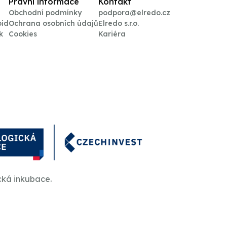
Právní informace
Kontakt
Obchodní podmínky
podpora@elredo.cz
oid
Ochrana osobních údajů
Elredo s.r.o.
k
Cookies
Kariéra
cká inkubace.