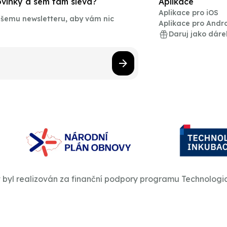
novinky a sem tam sleva?
Aplikace
Aplikace pro iOS
našemu newsletteru, aby vám nic
Aplikace pro Andr
Daruj jako dáre
t byl realizován za finanční podpory programu Technologi