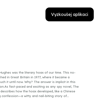
Vyzkoušej aplikaci
Hughes was the literary hoax of our time. This no-
hed in Great Britain in 1977, where it became a
h it until now. Why? The answer is implicit in this
tion.As fast-paced and exciting as any spy novel, The
g describes how the hoax developed, like a Chinese
ng confession—a witty and nail-biting story of
ul corporate executives and jet-set rogues, of cover-