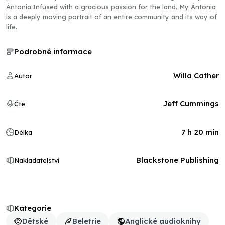
Ántonia.Infused with a gracious passion for the land, My Ántonia
is a deeply moving portrait of an entire community and its way of
life.
Podrobné informace
Willa Cather
Autor
Jeff Cummings
Čte
7 h 20 min
Délka
Blackstone Publishing
Nakladatelství
Kategorie
Dětské
Beletrie
Anglické audioknihy