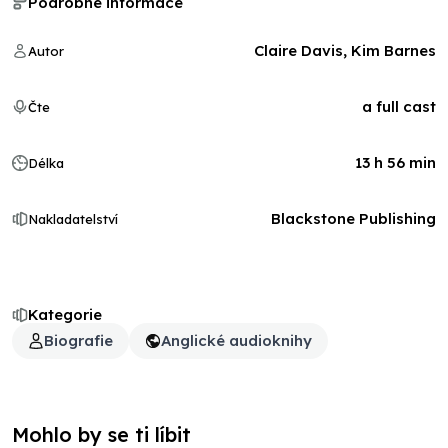
Podrobné informace
Claire Davis, Kim Barnes
Autor
a full cast
Čte
13 h 56 min
Délka
Blackstone Publishing
Nakladatelství
Kategorie
Biografie
Anglické audioknihy
Mohlo by se ti líbit