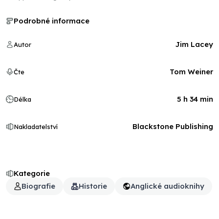
Podrobné informace
Jim Lacey
Autor
Tom Weiner
Čte
5 h 34 min
Délka
Blackstone Publishing
Nakladatelství
Kategorie
Biografie
Historie
Anglické audioknihy