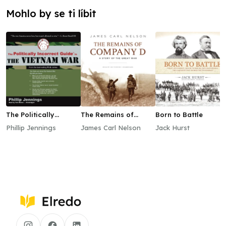
Mohlo by se ti líbit
The Politically
The Remains of
Born to Battle
Incorrect Guide to
Company D
Phillip Jennings
James Carl Nelson
Jack Hurst
the Vietnam War