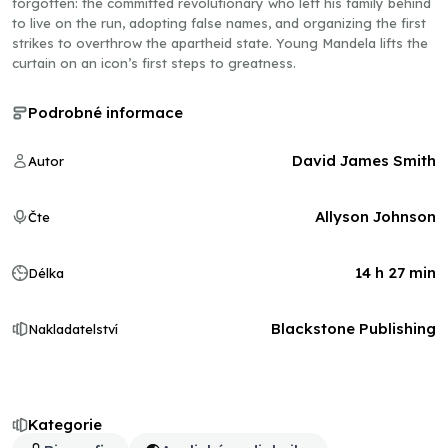
forgotten: the committed revolutionary who left his family behind
to live on the run, adopting false names, and organizing the first
strikes to overthrow the apartheid state. Young Mandela lifts the
curtain on an icon’s first steps to greatness.
Podrobné informace
David James Smith
Autor
Allyson Johnson
Čte
14 h 27 min
Délka
Blackstone Publishing
Nakladatelství
Kategorie