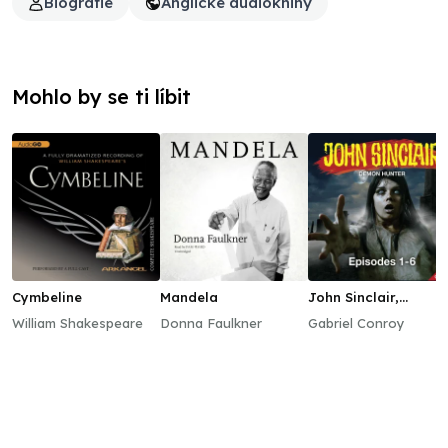
Biografie
Anglické audioknihy
Mohlo by se ti líbit
Cymbeline
Mandela
John Sinclair,
Episodes 1–6
William Shakespeare
Donna Faulkner
Gabriel Conroy