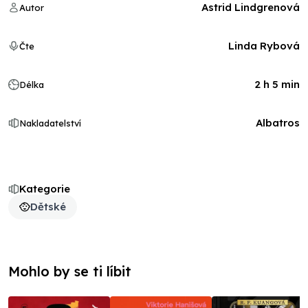
Astrid Lindgrenová
Autor
Linda Rybová
Čte
2 h 5 min
Délka
Albatros
Nakladatelství
Kategorie
Dětské
Mohlo by se ti líbit