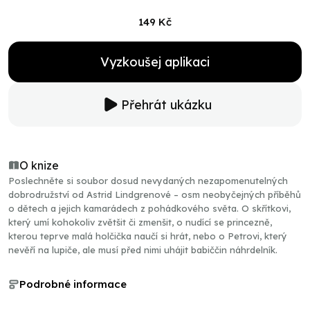
149 Kč
Vyzkoušej aplikaci
Přehrát ukázku
O knize
Poslechněte si soubor dosud nevydaných nezapomenutelných
dobrodružství od Astrid Lindgrenové – osm neobyčejných příběhů
o dětech a jejich kamarádech z pohádkového světa. O skřítkovi,
který umí kohokoliv zvětšit či zmenšit, o nudící se princezně,
kterou teprve malá holčička naučí si hrát, nebo o Petrovi, který
nevěří na lupiče, ale musí před nimi uhájit babiččin náhrdelník.
Podrobné informace