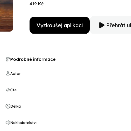
419 Kč
Vyzkoušej aplikaci
Přehrát u
Podrobné informace
Autor
Čte
Délka
Nakladatelství