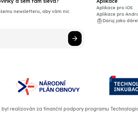
novinky a sem tam sleva?
Aplikace
Aplikace pro iOS
našemu newsletteru, aby vám nic
Aplikace pro Andr
Daruj jako dáre
t byl realizován za finanční podpory programu Technologi