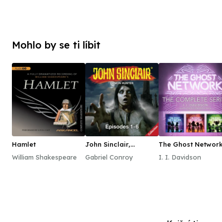
Mohlo by se ti líbit
Hamlet
John Sinclair,
The Ghost Network
Episodes 1–6
The Complete Seri
William Shakespeare
Gabriel Conroy
I. I. Davidson