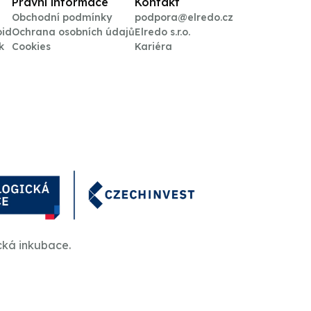
Právní informace
Kontakt
Obchodní podmínky
podpora@elredo.cz
oid
Ochrana osobních údajů
Elredo s.r.o.
k
Cookies
Kariéra
cká inkubace.