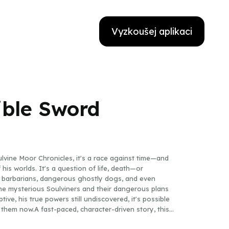
Vyzkoušej aplikaci
ible Sword
oulvine Moor Chronicles, it's a race against time—and
his worlds. It's a question of life, death—or
barbarians, dangerous ghostly dogs, and even
 the mysterious Soulviners and their dangerous plans
ive, his true powers still undiscovered, it's possible
 them now.A fast-paced, character-driven story, this