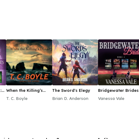
:
When the Killing’s
The Sword's Elegy
Bridgewater Brides
es
Done
Series Boxed Set,
T. C. Boyle
Brian D. Anderson
Vanessa Vale
Books 1–4