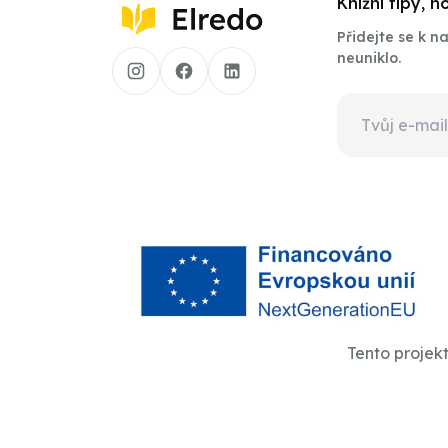
Knižní tipy, 
Přidejte se k 
neuniklo.
Tento projek