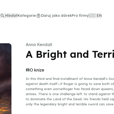
Hledat
Kategorie
Daruj jako dárek
Pro firmy
🇺🇸 EN
Anna Kendall
A Bright and Terr
O knize
In this third and final installment of Anna Kendall's S
against death itself—if Roger is going to save both of 
something even worseRoger has faced down queens, 
armies. There is one challenge left: to stand against
to dominate the Land of the Dead. His friends held capt
only the legendary bright and terrible sword can save
tale is packed with action, emotion, and danger.