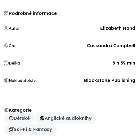
Podrobné informace
Elizabeth Hand
Autor
Cassandra Campbell
Čte
8 h 39 min
Délka
Blackstone Publishing
Nakladatelství
Kategorie
Dětské
Anglické audioknihy
Sci-Fi & Fantasy