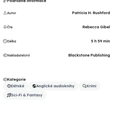
Podrobné informace
Patricia H. Rushford
Autor
Rebecca Gibel
Čte
5 h 59 min
Délka
Blackstone Publishing
Nakladatelství
Kategorie
Dětské
Anglické audioknihy
Krimi
Sci-Fi & Fantasy