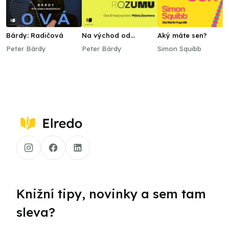
Bárdy: Radičová
Na východ od
Aký máte sen?
zdravého rozumu
Peter Bárdy
Peter Bárdy
Simon Squibb
Knižní tipy, novinky a sem tam
sleva?