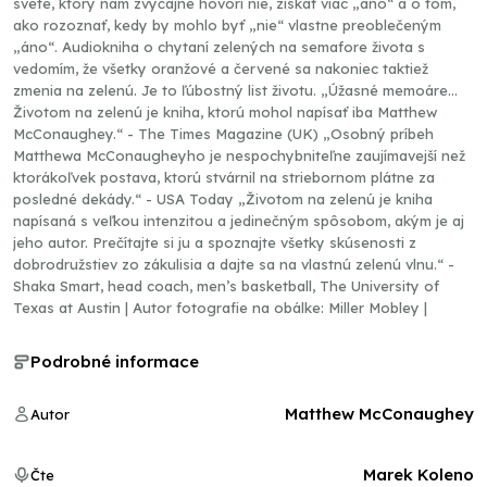
svete, ktorý nám zvyčajne hovorí nie, získať viac „áno“ a o tom,
ako rozoznať, kedy by mohlo byť „nie“ vlastne preoblečeným
„áno“. Audiokniha o chytaní zelených na semafore života s
vedomím, že všetky oranžové a červené sa nakoniec taktiež
zmenia na zelenú. Je to ľúbostný list životu. „Úžasné memoáre...
Životom na zelenú je kniha, ktorú mohol napísať iba Matthew
McConaughey.“ - The Times Magazine (UK) „Osobný príbeh
Matthewa McConaugheyho je nespochybniteľne zaujímavejší než
ktorákoľvek postava, ktorú stvárnil na striebornom plátne za
posledné dekády.“ - USA Today „Životom na zelenú je kniha
napísaná s veľkou intenzitou a jedinečným spôsobom, akým je aj
jeho autor. Prečítajte si ju a spoznajte všetky skúsenosti z
dobrodružstiev zo zákulisia a dajte sa na vlastnú zelenú vlnu.“ -
Shaka Smart, head coach, men’s basketball, The University of
Texas at Austin | Autor fotografie na obálke: Miller Mobley |
Podrobné informace
Matthew McConaughey
Autor
Marek Koleno
Čte