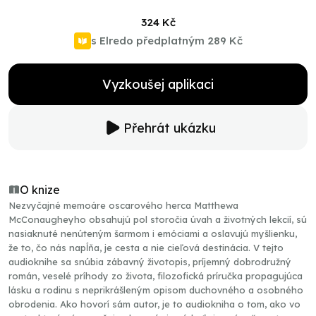
324 Kč
s Elredo předplatným
289 Kč
Vyzkoušej aplikaci
Přehrát ukázku
O knize
Nezvyčajné memoáre oscarového herca Matthewa
McConaugheyho obsahujú pol storočia úvah a životných lekcií, sú
nasiaknuté nenúteným šarmom i emóciami a oslavujú myšlienku,
že to, čo nás napĺňa, je cesta a nie cieľová destinácia. V tejto
audioknihe sa snúbia zábavný životopis, príjemný dobrodružný
román, veselé príhody zo života, filozofická príručka propagujúca
lásku a rodinu s neprikrášleným opisom duchovného a osobného
obrodenia. Ako hovorí sám autor, je to audiokniha o tom, ako vo