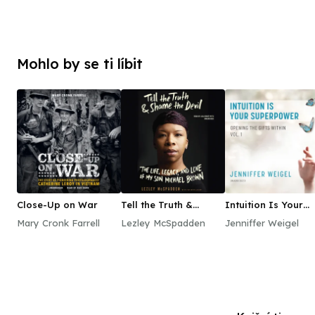
Mohlo by se ti líbit
Close-Up on War
Tell the Truth &
Intuition Is Your
Shame the Devil
Superpower
Mary Cronk Farrell
Lezley McSpadden
Jenniffer Weigel