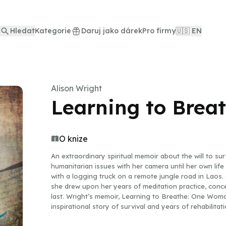
Hledat
Kategorie
Daruj jako dárek
Pro firmy
🇺🇸 EN
Alison Wright
Learning to Brea
O knize
An extraordinary spiritual memoir about the will to su
humanitarian issues with her camera until her own life
with a logging truck on a remote jungle road in Laos. S
she drew upon her years of meditation practice, conce
last. Wright’s memoir, Learning to Breathe: One Woman’
inspirational story of survival and years of rehabilit
continue traveling the world as an intrepid photojourn