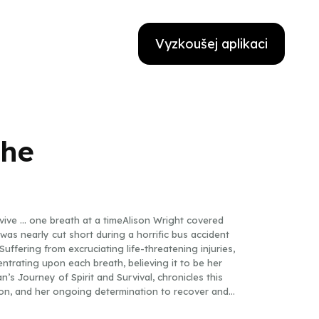
Vyzkoušej aplikaci
the
rvive … one breath at a timeAlison Wright covered
 was nearly cut short during a horrific bus accident
uffering from excruciating life-threatening injuries,
ntrating upon each breath, believing it to be her
s Journey of Spirit and Survival, chronicles this
ation, and her ongoing determination to recover and
alist. The book details her ascent of Mount