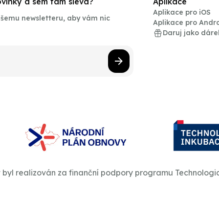
novinky a sem tam sleva?
Aplikace
Aplikace pro iOS
našemu newsletteru, aby vám nic
Aplikace pro Andr
Daruj jako dáre
t byl realizován za finanční podpory programu Technologi