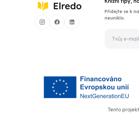
Knižní tipy, 
Přidejte se k 
neuniklo.
Tento projek