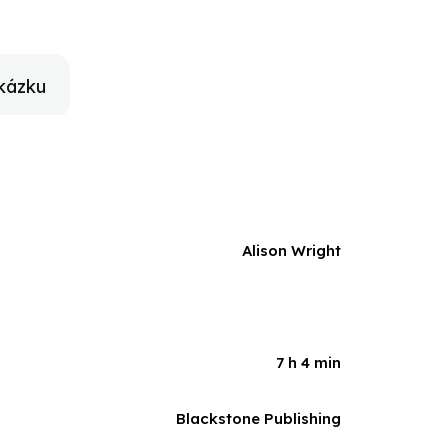
ailash in Tibet.
kázku
Alison Wright
7 h 4 min
Blackstone Publishing