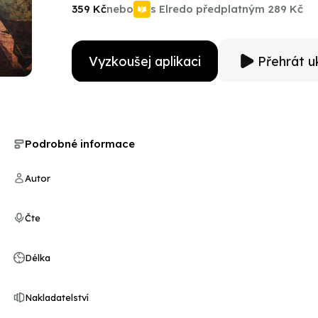
Kilimanjaro as well as her circumambulation of Mount K
359 Kč
nebo
s Elredo předplatným
289 Kč
Vyzkoušej aplikaci
Přehrát u
Podrobné informace
Autor
Čte
Délka
Nakladatelství