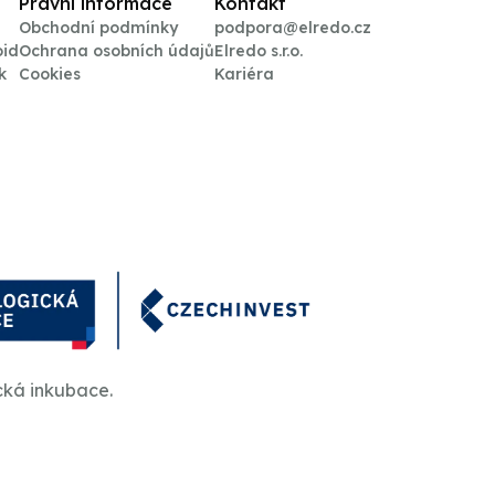
Právní informace
Kontakt
Obchodní podmínky
podpora@elredo.cz
oid
Ochrana osobních údajů
Elredo s.r.o.
k
Cookies
Kariéra
cká inkubace.