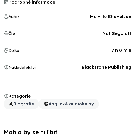
Podrobné informace
Melville Shavelson
Autor
Nat Segaloff
Čte
7 h 0 min
Délka
Blackstone Publishing
Nakladatelství
Kategorie
Biografie
Anglické audioknihy
Mohlo by se ti líbit