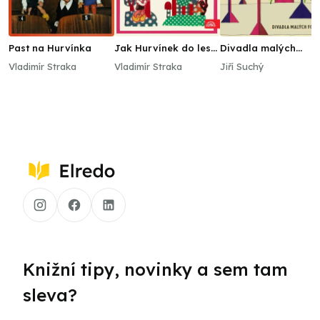
Past na Hurvínka
Jak Hurvínek do lesa
Divadla malých
volá, tak se Spejbl
forem
Vladimír Straka
Vladimír Straka
Jiří Suchý
ozývá
Knižní tipy, novinky a sem tam
sleva?