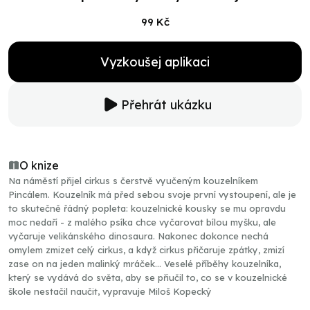
99 Kč
Vyzkoušej aplikaci
Přehrát ukázku
O knize
Na náměstí přijel cirkus s čerstvě vyučeným kouzelníkem
Pincálem. Kouzelník má před sebou svoje první vystoupení, ale je
to skutečně řádný popleta: kouzelnické kousky se mu opravdu
moc nedaří - z malého psíka chce vyčarovat bílou myšku, ale
vyčaruje velikánského dinosaura. Nakonec dokonce nechá
omylem zmizet celý cirkus, a když cirkus přičaruje zpátky, zmizí
zase on na jeden malinký mráček... Veselé příběhy kouzelníka,
který se vydává do světa, aby se přiučil to, co se v kouzelnické
škole nestačil naučit, vypravuje Miloš Kopecký