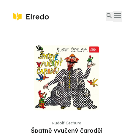
Rudolf Čechura
Špatně vyučený čaroděj