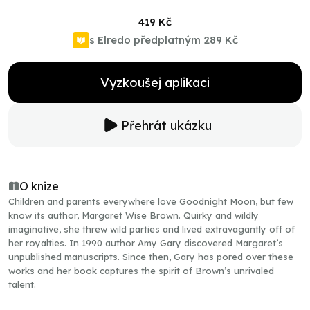
419 Kč
s Elredo předplatným
289 Kč
Vyzkoušej aplikaci
Přehrát ukázku
O knize
Children and parents everywhere love Goodnight Moon, but few
know its author, Margaret Wise Brown. Quirky and wildly
imaginative, she threw wild parties and lived extravagantly off of
her royalties. In 1990 author Amy Gary discovered Margaret’s
unpublished manuscripts. Since then, Gary has pored over these
works and her book captures the spirit of Brown’s unrivaled
talent.