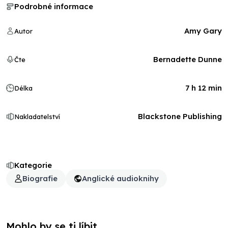
Podrobné informace
Amy Gary
Autor
Bernadette Dunne
Čte
7 h 12 min
Délka
Blackstone Publishing
Nakladatelství
Kategorie
Biografie
Anglické audioknihy
Mohlo by se ti líbit