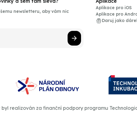
novinky a sem tam sleva?
Aplikace
Aplikace pro iOS
našemu newsletteru, aby vám nic
Aplikace pro Andr
Daruj jako dáre
t byl realizován za finanční podpory programu Technologi