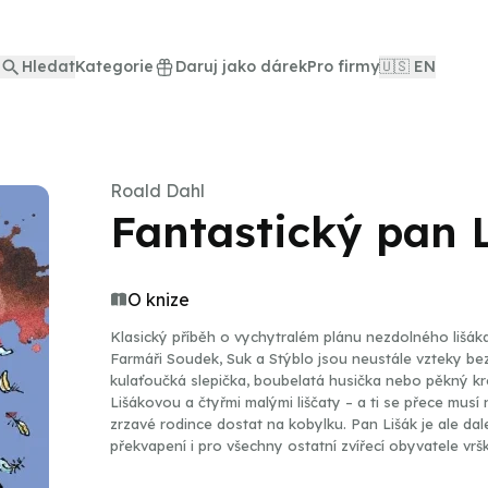
Hledat
Kategorie
Daruj jako dárek
Pro firmy
🇺🇸 EN
Roald Dahl
Fantastický pan 
O knize
Klasický příběh o vychytralém plánu nezdolného lišák
Farmáři Soudek, Suk a Stýblo jsou neustále vzteky bez s
kulaťoučká slepička, boubelatá husička nebo pěkný kro
Lišákovou a čtyřmi malými liščaty – a ti se přece musí n
zrzavé rodince dostat na kobylku. Pan Lišák je ale dal
překvapení i pro všechny ostatní zvířecí obyvatele vrš