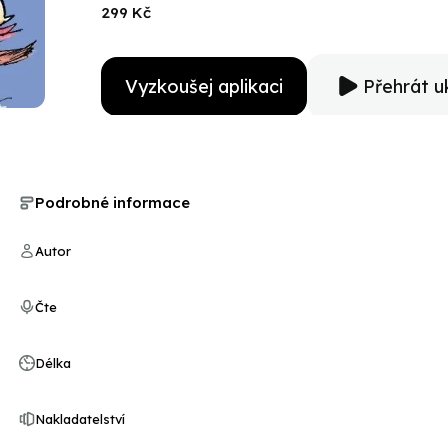
299 Kč
Vyzkoušej aplikaci
Přehrát u
Podrobné informace
Autor
Čte
Délka
Nakladatelství