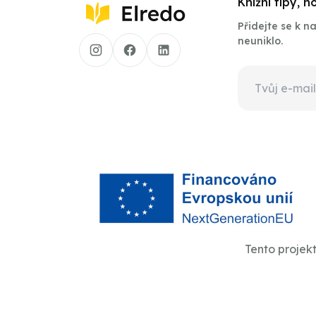
Knižní tipy, 
Přidejte se k 
neuniklo.
Tento projek