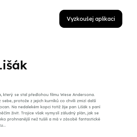
Vyzkoušej aplikaci
Lišák
a, který se stal předlohou filmu Wese Andersona.
ebe, protože z jejich kurníků co chvíli zmizí další
can. Na nedalekém kopci totiž žije pan Lišák s paní
ěčím živit. Trojice však vymyslí záludný plán, jak se
eko prohnanější než tušili a má v zásobě fantastické
ku…