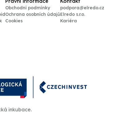
Právní informace
Kontakt
Obchodní podmínky
podpora@elredo.cz
oid
Ochrana osobních údajů
Elredo s.r.o.
k
Cookies
Kariéra
cká inkubace.