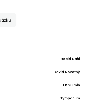
kázku
Roald Dahl
David Novotný
1 h 20 min
Tympanum