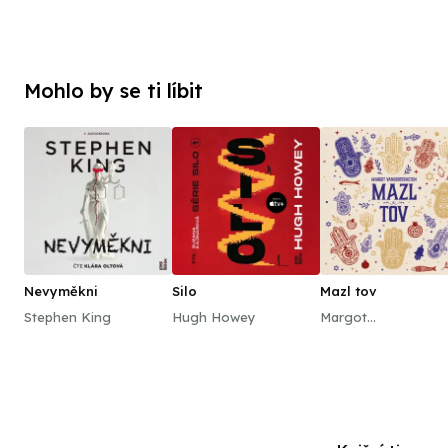
Mohlo by se ti líbit
Nevyměkni
Silo
Mazl tov
Stephen King
Hugh Howey
Margot
Vanderstraeten