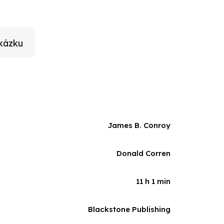
 capital.
kázku
James B. Conroy
Donald Corren
11 h 1 min
Blackstone Publishing