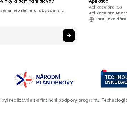
novinky a sem tam sleva?
Aplikace
Aplikace pro iOS
našemu newsletteru, aby vám nic
Aplikace pro Andr
Daruj jako dáre
t byl realizován za finanční podpory programu Technologi