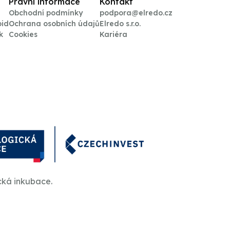
Právní informace
Kontakt
Obchodní podmínky
podpora@elredo.cz
oid
Ochrana osobních údajů
Elredo s.r.o.
k
Cookies
Kariéra
cká inkubace.