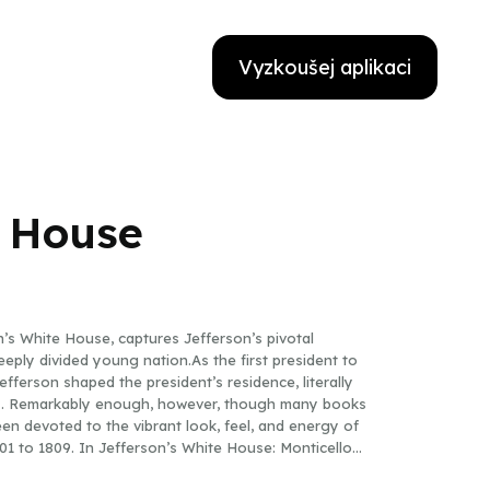
Vyzkoušej aplikaci
e House
’s White House, captures Jefferson’s pivotal
eeply divided young nation.As the first president to
ferson shaped the president’s residence, literally
nts. Remarkably enough, however, though many books
en devoted to the vibrant look, feel, and energy of
01 to 1809. In Jefferson’s White House: Monticello
y readable account of how life was lived in