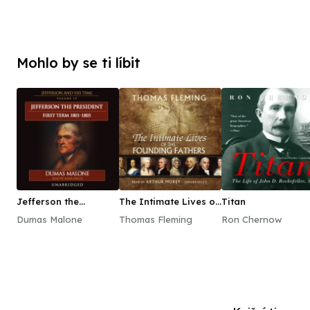
Mohlo by se ti líbit
Jefferson the
The Intimate Lives of
Titan
President: First Term,
the Founding Fathers
Dumas Malone
Thomas Fleming
Ron Chernow
1801–1805