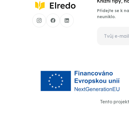
Knižní tipy, 
Přidejte se k 
neuniklo.
Tento projek