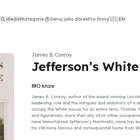
Hledat
Kategorie
Daruj jako dárek
Pro firmy
🇺🇸 EN
James B. Conroy
Jefferson’s Whit
O knize
James B. Conroy, author of the award-winning Lincoln
leadership role and the intrigues and ambitions of a d
occupy the White House for an entire term, Thomas Jef
and figuratively, more than any of its other occupa
have immortalized Jefferson’s Monticello, none has be
his still more famous and consequential home from 18
on the Potomac, James B. Conroy offers a vivid, highl