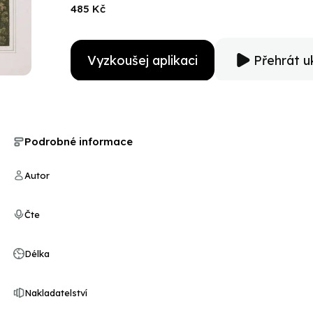
Jefferson’s White House and the young nation’s rustic
485 Kč
Vyzkoušej aplikaci
Přehrát u
Podrobné informace
Autor
Čte
Délka
Nakladatelství