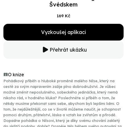
Švédskem
169 Kč
Vyzkoušej aplikaci
Přehrát ukázku
O knize
Pohádkový příběh o hluboké proměně malého Nilse, který na
cestě za svým napravením zažije plno dobrodružství. Je vůbec
možné změnit neposlušného, sobeckého jedináčka, který nemá
nikoho rád, v hodného kluka? Poslechněte si příběh o tom, že
někdy musíme překonat sami sebe, abychom byli lepšími lidmi. O
tom, že nejdůležitější, co se v životě můžeme naučit, je schopnost
pomoci druhým, přátelství, láska a vztah ke zvířatům a přírodě.
Dopadne pohádka o Nilsovi, který je díky svému chování zakletý
do skřítčí podoby, dobře? Dospěje Nils během svého putování za