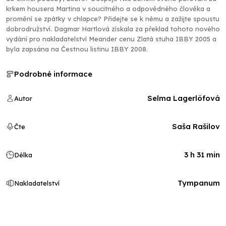
krkem housera Martina v soucitného a odpovědného člověka a
promění se zpátky v chlapce? Přidejte se k němu a zažijte spoustu
dobrodružství. Dagmar Hartlová získala za překlad tohoto nového
vydání pro nakladatelství Meander cenu Zlatá stuha IBBY 2005 a
byla zapsána na Čestnou listinu IBBY 2008.
Podrobné informace
Selma Lagerlöfová
Autor
Saša Rašilov
Čte
3 h 31 min
Délka
Tympanum
Nakladatelství