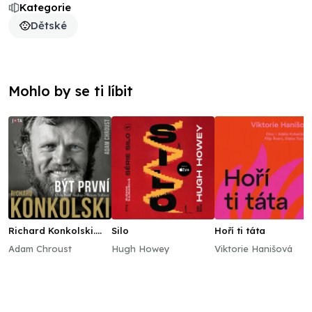
Kategorie
Dětské
Mohlo by se ti líbit
Richard Konkolski.
Silo
Hoří ti táta
Být první
Adam Chroust
Hugh Howey
Viktorie Hanišová