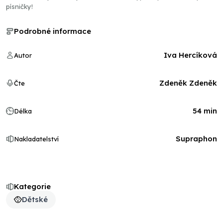
písničky!
Podrobné informace
Iva Hercíková
Autor
Zdeněk Zdeněk
Čte
54 min
Délka
Supraphon
Nakladatelství
Kategorie
Dětské