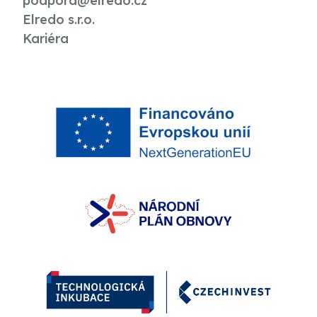
podpora@elredo.cz
Elredo s.r.o.
Kariéra