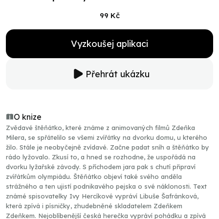
99 Kč
Vyzkoušej aplikaci
Přehrát ukázku
O knize
Zvědavé štěňátko, které známe z animovaných filmů Zdeňka
Milera, se spřátelilo se všemi zvířátky na dvorku domu, u kterého
žilo. Stále je neobyčejně zvídavé. Začne padat sníh a štěňátko by
rádo lyžovalo. Zkusí to, a hned se rozhodne, že uspořádá na
dvorku lyžařské závody. S příchodem jara pak s chutí připraví
zvířátkům olympiádu. Štěňátko objeví také svého anděla
strážného a ten ujistí podnikavého pejska o své náklonosti. Text
známé spisovatelky Ivy Hercíkové vypráví Libuše Šafránková,
která zpívá i písničky, zhudebněné skladatelem Zdeňkem
Zdeňkem. Nejoblíbenější česká herečka vypráví pohádku a zpívá