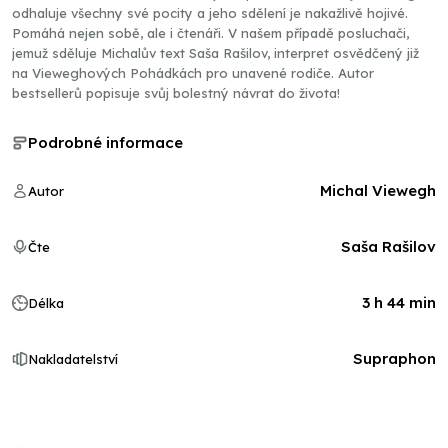
odhaluje všechny své pocity a jeho sdělení je nakažlivě hojivé.
Pomáhá nejen sobě, ale i čtenáři. V našem případě posluchači,
jemuž sděluje Michalův text Saša Rašilov, interpret osvědčený již
na Vieweghových Pohádkách pro unavené rodiče. Autor
bestsellerů popisuje svůj bolestný návrat do života!
Podrobné informace
Michal Viewegh
Autor
Saša Rašilov
Čte
3 h 44 min
Délka
Supraphon
Nakladatelství