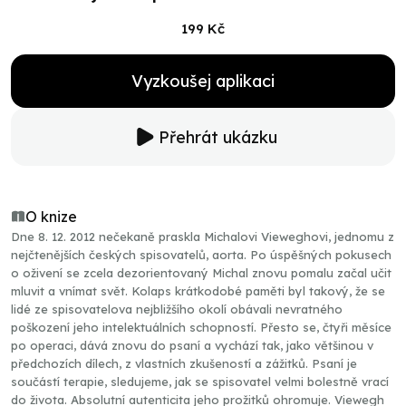
199 Kč
Vyzkoušej aplikaci
Přehrát ukázku
O knize
Dne 8. 12. 2012 nečekaně praskla Michalovi Vieweghovi, jednomu z
nejčtenějších českých spisovatelů, aorta. Po úspěšných pokusech
o oživení se zcela dezorientovaný Michal znovu pomalu začal učit
mluvit a vnímat svět. Kolaps krátkodobé paměti byl takový, že se
lidé ze spisovatelova nejbližšího okolí obávali nevratného
poškození jeho intelektuálních schopností. Přesto se, čtyři měsíce
po operaci, dává znovu do psaní a vychází tak, jako většinou v
předchozích dílech, z vlastních zkušeností a zážitků. Psaní je
součástí terapie, sledujeme, jak se spisovatel velmi bolestně vrací
do života. Absolutní autenticita jeho prožitků ohromuje. Viewegh