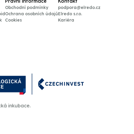
Právní informace
Kontakt
Obchodní podmínky
podpora@elredo.cz
oid
Ochrana osobních údajů
Elredo s.r.o.
k
Cookies
Kariéra
cká inkubace.