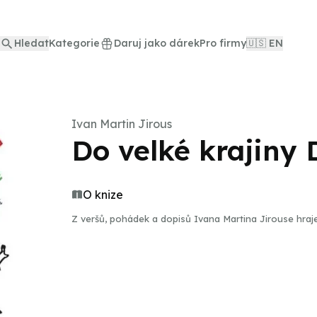
Hledat
Kategorie
Daruj jako dárek
Pro firmy
🇺🇸 EN
Ivan Martin Jirous
Do velké krajiny
O knize
Z veršů, pohádek a dopisů Ivana Martina Jirouse hraj