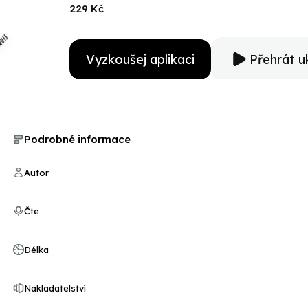
229 Kč
Vyzkoušej aplikaci
Přehrát u
Podrobné informace
Autor
Čte
Délka
Nakladatelství