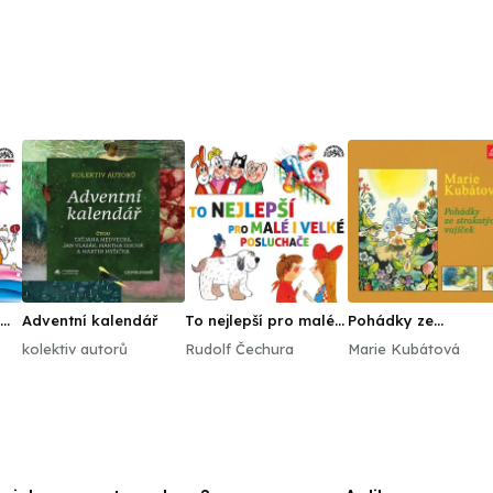
Adventní kalendář
To nejlepší pro malé i
Pohádky ze
velké posluchače
strakatých vajíček
kolektiv autorů
Rudolf Čechura
Marie Kubátová