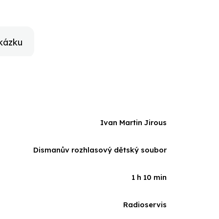
kázku
Ivan Martin Jirous
Dismanův rozhlasový dětský soubor
1 h 10 min
Radioservis