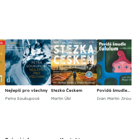
Nejlepší pro všechny
Stezka Českem
Povídá šmudle
ťululum. Magor dět
Petra Soukupová
Martin Úbl
Ivan Martin Jirous