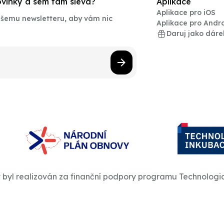
novinky a sem tam sleva?
Aplikace
Aplikace pro iOS
našemu newsletteru, aby vám nic
Aplikace pro Andr
Daruj jako dáre
t byl realizován za finanční podpory programu Technologi