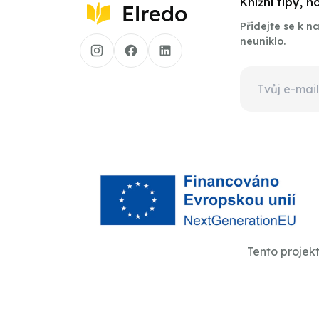
Knižní tipy, 
Přidejte se k 
neuniklo.
Tento projek