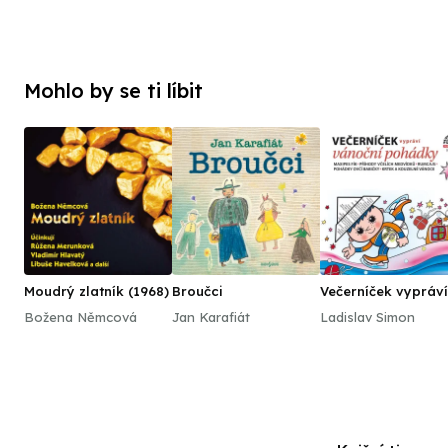
Mohlo by se ti líbit
Moudrý zlatník (1968)
Broučci
Večerníček vypráví
vánoční pohádky
Božena Němcová
Jan Karafiát
Ladislav Simon