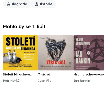
Biografie
Historie
Mohlo by se ti líbit
Století Miroslava
Tisíc očí
Hra na schovávano
Zikmunda
Petr Horký
Ivan Fíla
Ian Rankin