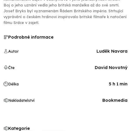
Boj o jeho uznání vedla jeho britská manželka až do své smrti.
Josef Bryks byl vyznamenám Řádem Britského impéria. Strhující
vyprávění o českém hrdinovi inspirovalo britské filmaře k natočení
filmu Srdce v zajetí.
Podrobné informace
Luděk Navara
Autor
David Novotný
Čte
5 h 1 min
Délka
Bookmedia
Nakladatelství
Kategorie