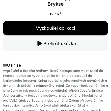
Brykse
199 Kč
Vyzkoušej aplikaci
Přehrát ukázku
O knize
Vyprávění o českém hrdinovi, který z okupované vlasti utekl do
Francie, odkud se vydal do Velké Británie a nastoupil do
královského letectva. Kniha vypráví o jeho mnohých odvážných a
riskantních útěcích z německého zajetí. Ze vzpomínek pamětníků a
jeho ženy je tak poskládaný neuvěřitelný příběh Josefa Brykse.
Jednou utíkal v bečce na močůvku, jindy pomáhal hloubit tunel
pro Velký útěk ze Saganu, nebo pomáhal Židům při povstání ve
Varšavském ghettu. Jeho život plný útěků skončil až v
komunistickém zajetí v Jáchymově v jeho jednačtyřiceti letech.