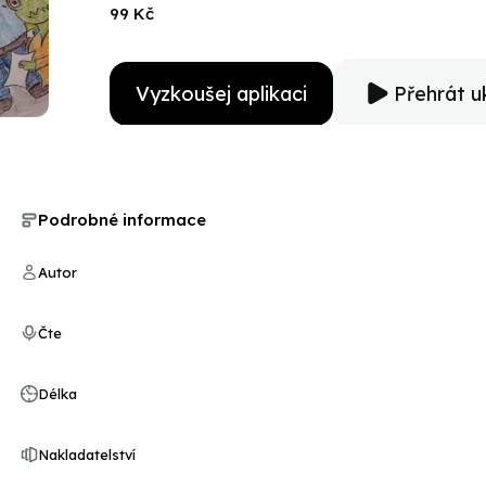
99 Kč
Vyzkoušej aplikaci
Přehrát u
Podrobné informace
Autor
Čte
Délka
Nakladatelství