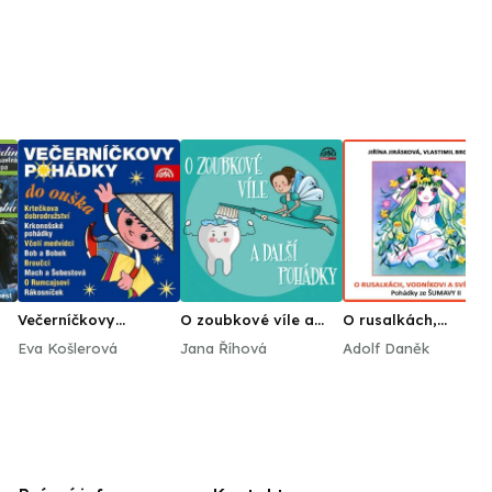
Večerníčkovy
O zoubkové víle a
O rusalkách,
pohádky do ouška
další pohádky
vodníkovi a
Eva Košlerová
Jana Říhová
Adolf Daněk
světýlkách. Pohádk
ze Šumavy II