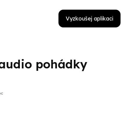
Vyzkoušej aplikaci
 audio pohádky
oc