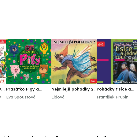
y,
Prasátko Pigy a
Nejmilejší pohádky 2
Pohádky tisíce a
e
kouzelná pohlednice
/Bohdanová,B.,
jedné noci
ý
Eva Spoustová
Lidová
František Hrubín
plná písniček
Postránecký,V.