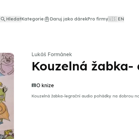
Hledat
Kategorie
Daruj jako dárek
Pro firmy
🇺🇸 EN
Lukáš Formánek
Kouzelná žabka-
O knize
Kouzelná žabka-legrační audio pohádky na dobrou n