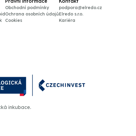
Právní informace
Kontakt
Obchodní podmínky
podpora@elredo.cz
oid
Ochrana osobních údajů
Elredo s.r.o.
k
Cookies
Kariéra
cká inkubace.