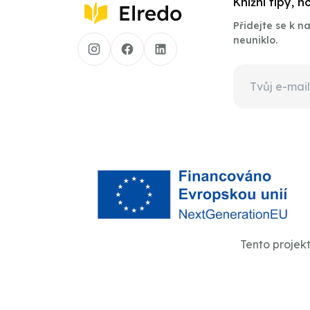
Knižní tipy, 
Přidejte se k 
neuniklo.
Tento projek