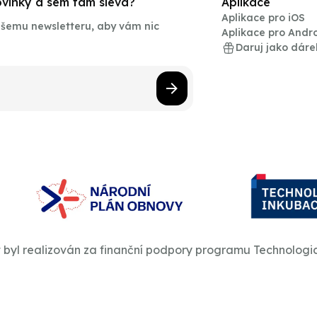
novinky a sem tam sleva?
Aplikace
Aplikace pro iOS
našemu newsletteru, aby vám nic
Aplikace pro Andr
Daruj jako dáre
t byl realizován za finanční podpory programu Technologi