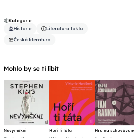
Kategorie
Historie
Literatura faktu
Česká literatura
Mohlo by se ti líbit
Nevyměkni
Hoří ti táta
Hra na schovávano