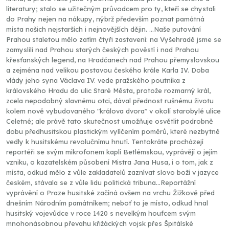
literatury; stalo se užitečným průvodcem pro ty, kteří se chystali
do Prahy nejen na nákupy, nýbrž především poznat památná
místa našich nejstarších i nejnovějších dějin. ...Naše putování
Prahou staletou mělo zatím čtyři zastavení: na Vyšehradě jsme se
zamyslili nad Prahou starých českých pověstí i nad Prahou
křesťanských legend, na Hradčanech nad Prahou přemyslovskou
a zejména nad velikou postavou českého krále Karla IV. Doba
vlády jeho syna Václava IV. vede pražského poutníka z
královského Hradu do ulic Staré Města, protože rozmarný král,
zcela nepodobný slavnému otci, dával přednost rušnému životu
kolem nově vybudovaného "králova dvora" v okolí starobylé ulice
Celetné; ale právě tato skutečnost umožňuje osvětlit podrobně
dobu předhusitskou plastickým vylíčením poměrů, které nezbytně
vedly k husitskému revolučnímu hnutí. Tentokráte procházejí
reportéři se svým mikrofonem kapli Betlémskou, vyprávějí o jejím
vzniku, o kazatelském působení Mistra Jana Husa, i o tom, jak z
místa, odkud mělo z vůle zakladatelů zaznívat slovo boží v jazyce
českém, stávala se z vůle lidu politická tribuna...Reportážní
vyprávění o Praze husitské začíná ovšem na vrchu Žižkově před
dnešním Národním památníkem; neboť to je místo, odkud hnal
husitský vojevůdce v roce 1420 s nevelkým houfcem svým
mnohonásobnou převahu křižáckých vojsk přes Špitálské