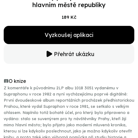
hlavním městě republiky
189 Kč
Vyzkoušej aplikaci
Přehrát ukázku
O knize
Z komentáře k původnímu 2LP albu 1018 3051 vydanému v
Supraphonu v roce 1982 a nyní vycházejícímu poprvé digitálně:
První dvoudeskové album reportážních procházek předhistorickou
Prahou, které vydal Supraphon v roce 1981, se setkalo s velkým
ohlasem. Naplnilo totiž bohatě účel, pro který bylo připraveno a
vydáno: stalo se suvenýrem pro ty návštěvníky Prahy, kteří žijí
mimo hlavní město; bylo přijato jako moderní mluvená kronika,
kterou si lze kdykoliv poslechnout, jako je možno kdykoliv otevřít
knihu, a proto také jako výborná pomůcka při studiu historie a