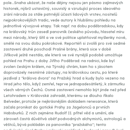
pole...Snaha ukázat, že naše dějiny nejsou jen pásmo zajímavých
historek, nýbrž ustavičný, souvislý a vzrušující proces ideového
zrání národa za stále patrnější účasti lidových vrstev, nositelů
nejpokrokovějších tradic, vede autory k hlubšímu pohledu na
jednotlivé vývojové etapy. Tak např. na dobu poděbradskou, kdy
na královský trůn zasedl panovník českého původu, hlasatel míru
mezi národy, který šířil a ve své politice uplatňoval myšlenky nové,
smělé na svou dobu pokrokové. Reportéři si zvolili pro své sedmé
zastavení druhé poschodí Prašné brány, která sice v době
Jiříkově ještě nestála, ale která ve své nynější podobě umožňuje
pohled na Prahu z doby Jiřího Poděbrad: na radnici, kde byl
zvolen českým králem, na Týnský chrám, kam ho s jásotem
doprovázely nesmírné zástupy, na královskou cestu, po které
jezdíval z "králova dvora" na Pražský hrad a kudy bylo vezeno na
Hrad jeho tělo, když zemřel, teprve jednapadesátiletý, k zármutku
všech věrných Čechů. Osmé zastavení nemohlo být jinde než před
Letohradem v Královské zahradě, kterému se dlouho říkalo
Belveder, protože je nejkrásnějším dokladem renesance, která
začala pronikat do gotické Prahy za Jagelonců a prvních
Habsburků. Z nich zejména Rudolf II. přítel věd a umění, ale
zároveň častá důvěřivá oběť podvodných alchymistů, astrologů a
věštců, bývá pokládán za panovníka "pražského"; tento