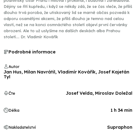
podivínský císař Prahu i miloval i proklínal, i budoval i zanedbával.
Dějiny se řítí kupředu, i když se někdy zdá, že se čas vleče, že příliš
dlouho trvá poroba, že utiskovaný lid se marně občas pozvedá k
odporu osamělými akcemi, že příliš dlouho je temno nad celou
vlastí, než se na konci osmnáctého století objeví první červánky
obrození. Ale to už uslyšíme na dalších deskách alba Prahou
století.... Dr. Vladimír Kovářík
Podrobné informace
Autor
Jan Hus, Milan Navrátil, Vladimír Kovářík, Josef Kajetán
Tyl
Josef Velda, Miroslav Doležal
Čte
1 h 34 min
Délka
Supraphon
Nakladatelství