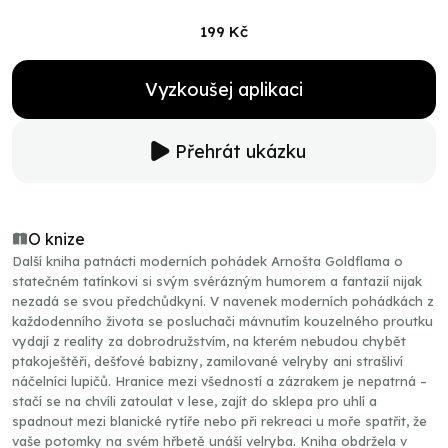
199 Kč
Vyzkoušej aplikaci
Přehrát ukázku
O knize
Další kniha patnácti moderních pohádek Arnošta Goldflama o
statečném tatínkovi si svým svérázným humorem a fantazií nijak
nezadá se svou předchůdkyní. V navenek moderních pohádkách z
každodenního života se posluchači mávnutím kouzelného proutku
vydají z reality za dobrodružstvím, na kterém nebudou chybět
ptakoještěři, dešťové babizny, zamilované velryby ani strašliví
náčelníci lupičů. Hranice mezi všedností a zázrakem je nepatrná –
stačí se na chvíli zatoulat v lese, zajít do sklepa pro uhlí a
spadnout mezi blanické rytíře nebo při rekreaci u moře spatřit, že
vaše potomky na svém hřbetě unáší velryba. Kniha obdržela v