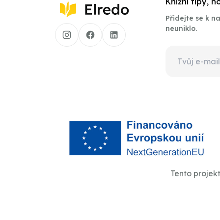
Knižní tipy, 
Přidejte se k 
neuniklo.
Tento projek