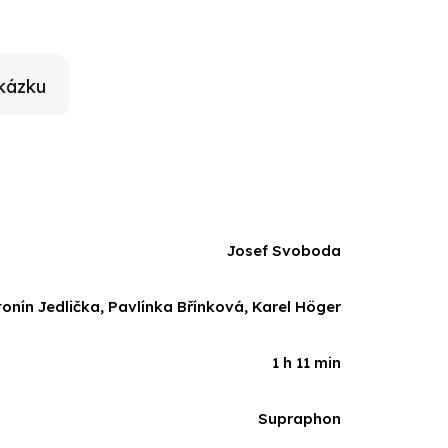
kázku
Josef Svoboda
onín Jedlička, Pavlínka Břínková, Karel Höger
1 h 11 min
Supraphon