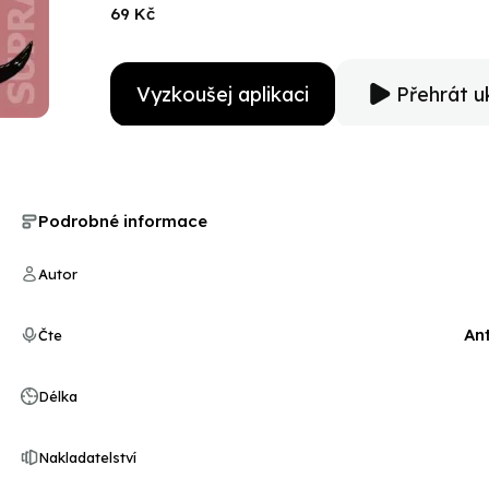
69 Kč
Vyzkoušej aplikaci
Přehrát u
Podrobné informace
Autor
Ant
Čte
Délka
Nakladatelství