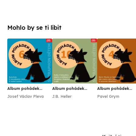
Mohlo by se ti líbit
Album pohádek
Album pohádek
Album pohádek
"Supraphon dětem" 6.
"Supraphon dětem"
"Supraphon dětem"
Josef Václav Pleva
J.B. Heller
Pavel Grym
10. (Budka, O
(Baron Mluvka ze
kohoutkovi, slepičce
Samochval, Kdo
a zvířátkách v lese,
jinému jámu kopá,
Rmuténka z
smutném dědečkovi.
Mrákotína a další)