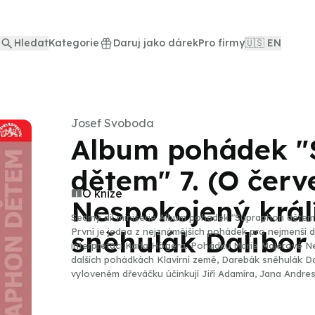
Hledat
Kategorie
Daruj jako dárek
Pro firmy
🇺🇸 EN
Josef Svoboda
Album pohádek "
dětem" 7. (O červ
O knize
Nespokojený král
Sedmý díl miniserie Album pohádek "Supraphon dětem
sněhulák Dalibor 
První je jedna z nejznámějších pohádek pro nejmenší 
interpretaci Karla Högera. Pohádku Marie Majerové Ne
dalších pohádkách Klavírní země, Darebák sněhulák Da
vyloveném dřeváčku účinkují Jiří Adamíra, Jana Andres