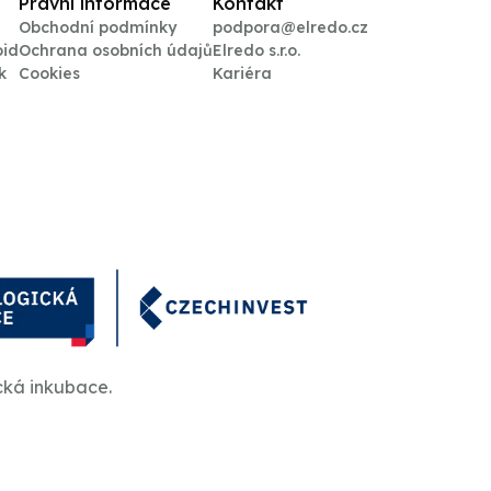
Právní informace
Kontakt
Obchodní podmínky
podpora@elredo.cz
oid
Ochrana osobních údajů
Elredo s.r.o.
k
Cookies
Kariéra
cká inkubace.