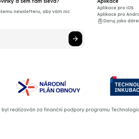
novinky a sem tam sleva?
Aplikace
Aplikace pro iOS
našemu newsletteru, aby vám nic
Aplikace pro Andr
Daruj jako dáre
t byl realizován za finanční podpory programu Technologi