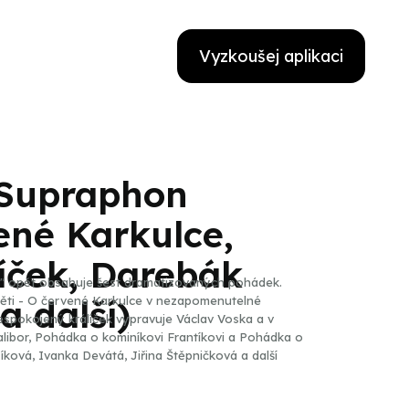
Vyzkoušej aplikaci
Supraphon
ené Karkulce,
íček, Darebák
" opět obsahuje šest dramatizovaných pohádek.
a další)
děti - O červené Karkulce v nezapomenutelné
spokojený králíček vypravuje Václav Voska a v
libor, Pohádka o kominíkovi Frantíkovi a Pohádka o
íková, Ivanka Devátá, Jiřina Štěpničková a další