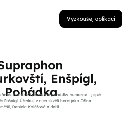
Vyzkoušej aplikaci
Supraphon
rkovští, Enšpígl,
á, Pohádka
řináší tentokrát převážně pohádky humorné - jejich
nšpígl. Účinkují v nich skvělí herci jako Jiřína
ěšil, Daniela Kolářová a další.