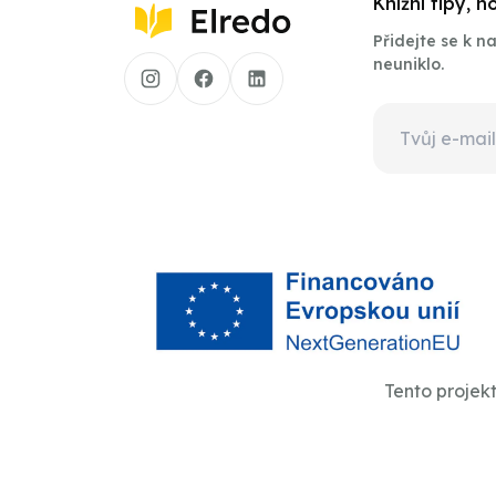
Knižní tipy, 
Přidejte se k 
neuniklo.
Tento projek