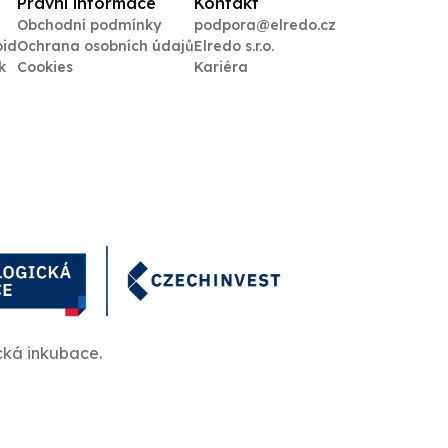
Právní informace
Kontakt
Obchodní podmínky
podpora@elredo.cz
oid
Ochrana osobních údajů
Elredo s.r.o.
k
Cookies
Kariéra
cká inkubace.