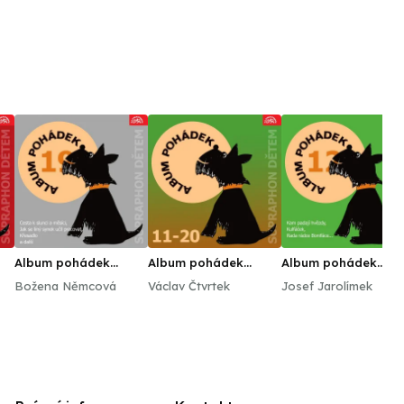
Album pohádek
Album pohádek
Album pohádek
3.
"Supraphon dětem"
"Supraphon dětem"
"Supraphon dětem"
Božena Němcová
Václav Čtvrtek
Josef Jarolímek
19.
11-20
12. (Kam padají
ka,
hvězdy, Kulfáček,
Rada rádce Bonifá
aj.)