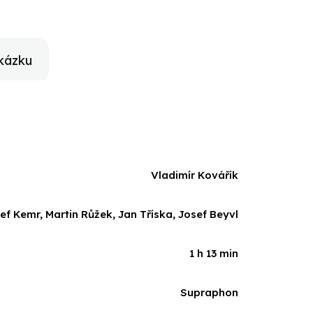
kázku
Vladimír Kovářík
ef Kemr, Martin Růžek, Jan Tříska, Josef Beyvl
1 h 13 min
Supraphon