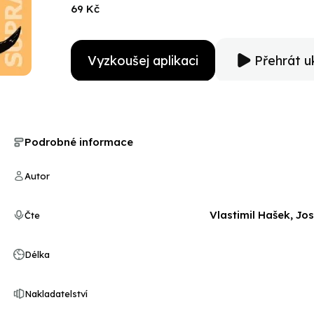
69 Kč
Vyzkoušej aplikaci
Přehrát u
Podrobné informace
Autor
Vlastimil Hašek, Jos
Čte
Délka
Nakladatelství