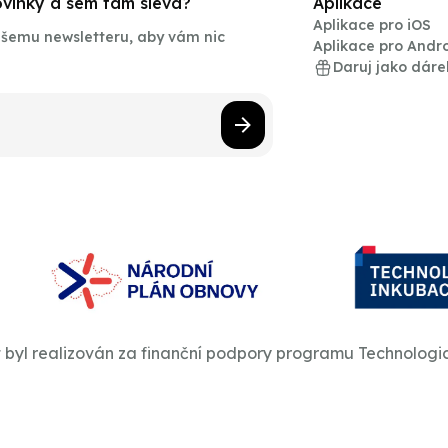
novinky a sem tam sleva?
Aplikace
Aplikace pro iOS
našemu newsletteru, aby vám nic
Aplikace pro Andr
Daruj jako dáre
t byl realizován za finanční podpory programu Technologi