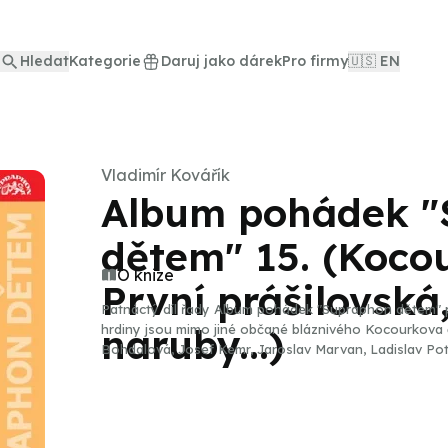
Hledat
Kategorie
Daruj jako dárek
Pro firmy
🇺🇸 EN
Vladimír Kovářík
Album pohádek "
dětem" 15. (Kocou
O knize
První prášilovsk
Patnáctý díl řady Album pohádek "Supraphon dětem" p
naruby...)
hrdiny jsou mimo jiné občané bláznivého Kocourkova či E
Bohdalová, Josef Kemr, Jaroslav Marvan, Ladislav Potm