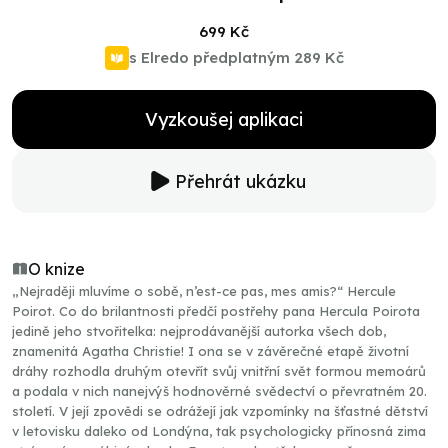
699 Kč
s Elredo předplatným
289 Kč
Vyzkoušej aplikaci
Přehrát ukázku
O knize
„Nejraději mluvíme o sobě, n’est-ce pas, mes amis?“ Hercule
Poirot. Co do brilantnosti předčí postřehy pana Hercula Poirota
jedině jeho stvořitelka: nejprodávanější autorka všech dob,
znamenitá Agatha Christie! I ona se v závěrečné etapě životní
dráhy rozhodla druhým otevřít svůj vnitřní svět formou memoárů
a podala v nich nanejvýš hodnověrné svědectví o převratném 20.
století. V její zpovědi se odrážejí jak vzpomínky na šťastné dětství
v letovisku daleko od Londýna, tak psychologicky přínosná zima