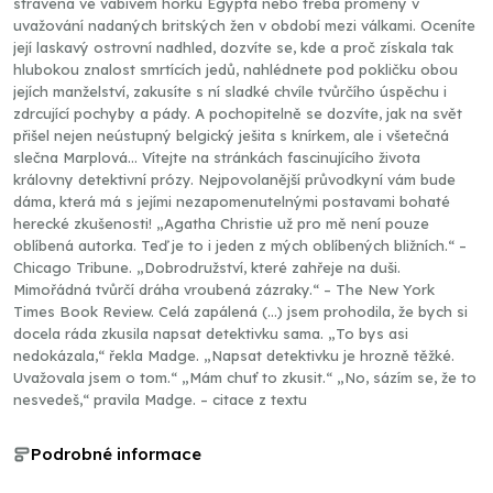
strávená ve vábivém horku Egypta nebo třeba proměny v
uvažování nadaných britských žen v období mezi válkami. Oceníte
její laskavý ostrovní nadhled, dozvíte se, kde a proč získala tak
hlubokou znalost smrtících jedů, nahlédnete pod pokličku obou
jejích manželství, zakusíte s ní sladké chvíle tvůrčího úspěchu i
zdrcující pochyby a pády. A pochopitelně se dozvíte, jak na svět
přišel nejen neústupný belgický ješita s knírkem, ale i všetečná
slečna Marplová… Vítejte na stránkách fascinujícího života
královny detektivní prózy. Nejpovolanější průvodkyní vám bude
dáma, která má s jejími nezapomenutelnými postavami bohaté
herecké zkušenosti! „Agatha Christie už pro mě není pouze
oblíbená autorka. Teď je to i jeden z mých oblíbených bližních.“ –
Chicago Tribune. „Dobrodružství, které zahřeje na duši.
Mimořádná tvůrčí dráha vroubená zázraky.“ – The New York
Times Book Review. Celá zapálená (…) jsem prohodila, že bych si
docela ráda zkusila napsat detektivku sama. „To bys asi
nedokázala,“ řekla Madge. „Napsat detektivku je hrozně těžké.
Uvažovala jsem o tom.“ „Mám chuť to zkusit.“ „No, sázím se, že to
nesvedeš,“ pravila Madge. – citace z textu
Podrobné informace