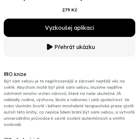
279 Kč
Vyzkoušej aplikaci
Přehrát ukázku
O knize
Být sám sebou je ta nejpřirozenější a zároveň nejtěžší věc na
světě. Abychom mohli být plně sami sebou, musíme nejdříve
odstranit mnoho vrstev nánosů, které na naše skutečné JÁ
nakladly rodina, výchova, škola a nakonec i celá společnost. Ve
svém vlastním životě i během mnohaleté terapeutické praxe zjistili
autoři této knihy, co nejvíce lidem brání být sami sebou, a vytvořili
univerzálního průvodce k cestě osobní autentičnosti a vnitřní
svobodě.