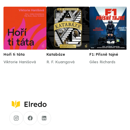
Hoří ti táta
Katabáze
F1: Přísně tajné
Viktorie Hanišová
R. F. Kuangová
Giles Richards