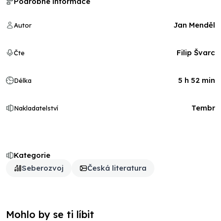
Podrobné informace
Jan Menděl
Autor
Filip Švarc
Čte
5 h 52 min
Délka
Tembr
Nakladatelství
Kategorie
Seberozvoj
Česká literatura
Mohlo by se ti líbit