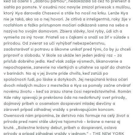
keď sa oženil s „dobrou partiou“, nedokázala sa cez to preniesť a
siahla po pomste. V osudnú noc navyše zmizol prívesok s mušľou,
ktorý Kya darovala Chaseovi a stále ho nosil na krku. Lenže Kya
nie je taká, ako sa o nej hovorí. Je citlivá a inteligentná, roky žije v
rozľahlom a ťažko prístupnom močiari odkázaná sama na seba a
nazýva ho svojím domovom. Zbiera slávky, loví ryby, údi ich a
vymieňa za iný tovar. Priatelí sa s čajkami a snaží sa žiť v súlade s
prírodou. Od zvierat sa učí vyhýbať nebezpečenstvu,
zaobstarávať si potravu a šikovne unikať pred tými, čo by ju chceli
pripraviť o slobodu. V škole sa ukáže len jeden jediný raz – za
prísľub dobrého jedla. Keď však zažije výsmech, šikanovanie a
nepochopenie, zanevrie na všetkých a utiahne sa späť do chatrče
v barinách. No aj v jej živote príde chvíľa, keď zatúži po
spoločnosti ľudí, po láske a dotykoch. Jej nespútaná krása očarí
dvoch mladých mužov z mestečka a Kya sa pomaly začne otvárať
novému životu – keď sa zrazu stane čosi nepredstaviteľné. Román
Kde raky spievajú je prekrásna óda na nedotknutý svet prírody,
dojímavý príbeh o osamelom dospievaní mladej dievčiny a
zároveň prípad záhadnej vraždy s prekvapujúcim koncom.
Owensová nám pripomína, že detstvo nás formuje na celý život a
príroda pred nami stále ukrýva tajomstvá – krásne a neraz aj
kruté. „Bolestne krásny debut, príbeh o dospievaní, oslava
prírody a prípad záhadnej vraždy v jednom.“ - THE NEW YORK