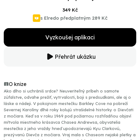
349 Kč
s Elredo předplatným
289 Kč
Vyzkoušej aplikaci
Přehrát ukázku
O knize
Ako dlho si uchrániš srdce? Neuveriteľný príbeh o samote
zúfalstve, odvahe prežiť, vytrvalosti, boji s predsudkami, ale aj o
láske a nádeji. V pokojnom mestečku Barkley Cove na pobreží
Severnej Karolíny dlhé roky kolujú strašidelné historky o Dievčati
z močiara. Keď sa v roku 1969 pod požiarnou rozhľadňou objaví
mŕtvola miestneho krásavca Chasea Andrewsa, obyvatelia
mestečka z jeho vraždy hneď upodozrievajú Kyu Clarkovú,
prezývanú Dievča z močiara. Vraj mala s Chaseom nejaké pletky a