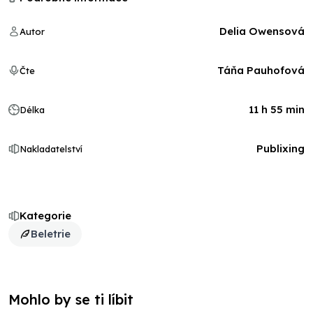
Delia Owensová
Autor
Táňa Pauhofová
Čte
11 h 55 min
Délka
Publixing
Nakladatelství
Kategorie
Beletrie
Mohlo by se ti líbit