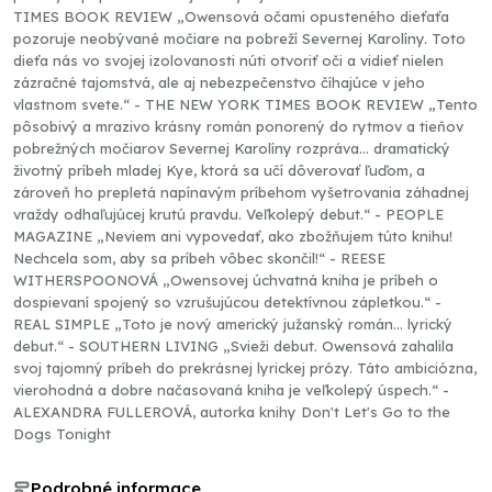
TIMES BOOK REVIEW „Owensová očami opusteného dieťaťa
pozoruje neobývané močiare na pobreží Severnej Karolíny. Toto
dieťa nás vo svojej izolovanosti núti otvoriť oči a vidieť nielen
zázračné tajomstvá, ale aj nebezpečenstvo číhajúce v jeho
vlastnom svete.“ - THE NEW YORK TIMES BOOK REVIEW „Tento
pôsobivý a mrazivo krásny román ponorený do rytmov a tieňov
pobrežných močiarov Severnej Karolíny rozpráva... dramatický
životný príbeh mladej Kye, ktorá sa učí dôverovať ľuďom, a
zároveň ho prepletá napínavým príbehom vyšetrovania záhadnej
vraždy odhaľujúcej krutú pravdu. Veľkolepý debut.“ - PEOPLE
MAGAZINE „Neviem ani vypovedať, ako zbožňujem túto knihu!
Nechcela som, aby sa príbeh vôbec skončil!“ - REESE
WITHERSPOONOVÁ „Owensovej úchvatná kniha je príbeh o
dospievaní spojený so vzrušujúcou detektívnou zápletkou.“ -
REAL SIMPLE „Toto je nový americký južanský román... lyrický
debut.“ - SOUTHERN LIVING „Svieži debut. Owensová zahalila
svoj tajomný príbeh do prekrásnej lyrickej prózy. Táto ambiciózna,
vierohodná a dobre načasovaná kniha je veľkolepý úspech.“ -
ALEXANDRA FULLEROVÁ, autorka knihy Don't Let's Go to the
Dogs Tonight
Podrobné informace