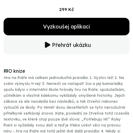
299 Kč
Vyzkoušej aplikaci
Přehrát ukázku
O knize
Hra na lháře má celkem jednoduchá pravidla: 1. Vyslov lež! 2. Na
svém výmyslu trvej! 3. Nenech se načapat! Isa a její kamarádky
spolu kdysi v internátní škole hrávaly hru na lháře: spolužačkám,
učitelkám a vlastně kdekomu vykládaly smyšlené historky. Jejich
zábava se ale neodešla bez následků, a tak čtveřici nakonec
vyloučili ze školy. Po téměř dvou desetiletích se tyto nerozlučné
přítelkyně setkávají znova. Kate, poslední ze čtveřice totiž rozesílá
textovku, ve které stojí pouze dvě slova: „Potřebuju tě!” Roky
lhaní si vyžádaly svou daň a teď je třeba uvést věci na pravou
míru – hra na lháře má totiž ještě dvě další pravidla: 4. Nikdy si