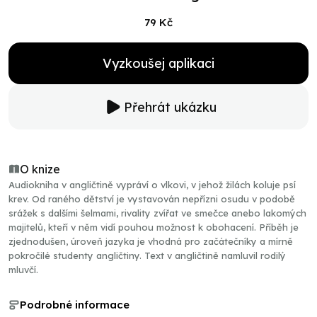
79 Kč
Vyzkoušej aplikaci
Přehrát ukázku
O knize
Audiokniha v angličtině vypráví o vlkovi, v jehož žilách koluje psí
krev. Od raného dětství je vystavován nepřízni osudu v podobě
srážek s dalšími šelmami, rivality zvířat ve smečce anebo lakomých
majitelů, kteří v něm vidí pouhou možnost k obohacení. Příběh je
zjednodušen, úroveň jazyka je vhodná pro začátečníky a mírně
pokročilé studenty angličtiny. Text v angličtině namluvil rodilý
mluvčí.
Podrobné informace