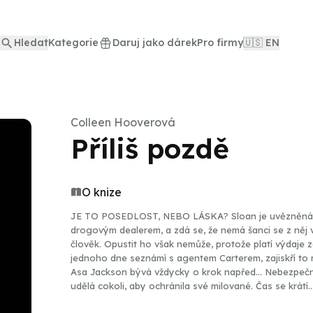
Hledat
Kategorie
Daruj jako dárek
Pro firmy
🇺🇸 EN
Colleen Hooverová
Příliš pozdě
O knize
JE TO POSEDLOST, NEBO LÁSKA? Sloan je uvězněná 
drogovým dealerem, a zdá se, že nemá šanci se z něj vy
člověk. Opustit ho však nemůže, protože platí výdaje 
jednoho dne seznámí s agentem Carterem, zajiskří to me
Asa Jackson bývá vždycky o krok napřed… Nebezpečná
udělá cokoli, aby ochránila své milované. Čas se krátí… Snad ještě n
Hooverová: Příliš pozdě | Překlad Jana Jašová | Čte K