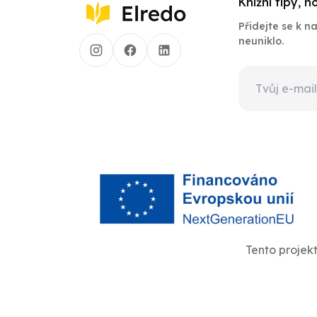
Knižní tipy, 
Přidejte se k 
neuniklo.
Tento projek