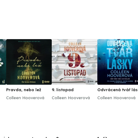
Absolvoval DAMU a poté působil v Moravském divadle
Divadla Petra Bezruče. Od roku 2009 je v angažmá v 
televizním divákům představil v roli Kryštofa Lébla v hi
za ztvárnění role Louise Aronsona v představení Andě
herce. V roce 2020 ztvárnil Václava Havla v životopis
byl nominován v kategorii Nejlepší herec na Cenu české
zahrál již o rok dříve ve filmu Ireny Pavláskové Pražsk
Pravda, nebo lež
9. listopad
Odvrácená tvář lá
Colleen Hooverová
Colleen Hooverová
Colleen Hooverová