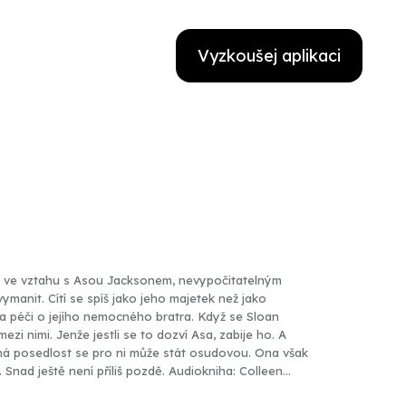
Vyzkoušej aplikaci
ve vztahu s Asou Jacksonem, nevypočitatelným
manit. Cítí se spíš jako jeho majetek než jako
za péči o jejího nemocného bratra. Když se Sloan
zi nimi. Jenže jestli se to dozví Asa, zabije ho. A
 posedlost se pro ni může stát osudovou. Ona však
ení příliš pozdě. Audiokniha: Colleen
lára Suchá, David Novotný, Viktor Dvořák | Režie