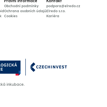
Právní informace
Kontakt
Obchodní podmínky
podpora@elredo.cz
oid
Ochrana osobních údajů
Elredo s.r.o.
k
Cookies
Kariéra
cká inkubace.