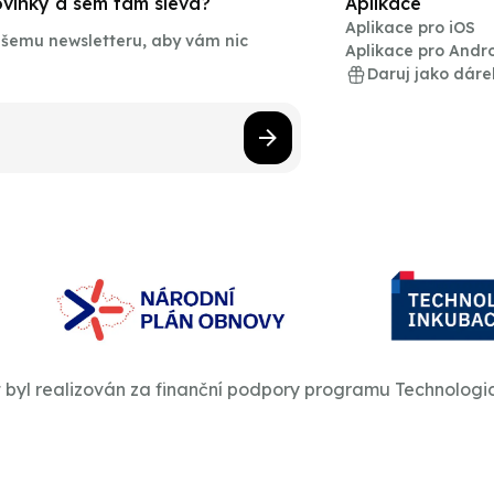
novinky a sem tam sleva?
Aplikace
Aplikace pro iOS
našemu newsletteru, aby vám nic
Aplikace pro Andr
Daruj jako dáre
t byl realizován za finanční podpory programu Technologi